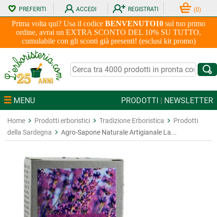
PREFERITI
ACCEDI
REGISTRATI
(
0
)
Prima volta qui? Usa il codice
BENVENUTO10
sul tuo primo
ordine, avrai un EXTRA SCONTO DEL 10% SU TUTTO,
cumulabile con gli sconti già presenti! (esclusi kit promo)
MENU
PRODOTTI
|
NEWSLETTER
Home
Prodotti erboristici
Tradizione Erboristica
Prodotti
della Sardegna
Agro-Sapone Naturale Artigianale La...