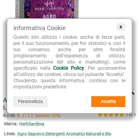
Informativa Cookie
X
Questo sito utilizza i cookie, anche di terze parti,
per il suo funzionamento, per fini statistici e, con il
tuo consenso, anche per altre finalità
(miglioramento dell'esperienza di utilizzo,
personalizzazione del sito e marketing), come
specificato nella
Cookie Policy
. Per acconsentire
all'utilizzo dei cookies, clicca sul pulsante "Accetta".
Chiudendo questa informativa, continui con le
impostazioni predefinite.
AGRO-SAPONE NATURALE ARTIGIANALE
Personalizza
Accetta
LAVANDA SARDA BIOLOGICO - REF. N° 3 L
€ 7.11
5 su 5
€ 7.90
(sconto 10%)
Marca:
HerbSardinia
Linea:
Agro-Saponi e Detergenti Aromatici Naturali e Bio