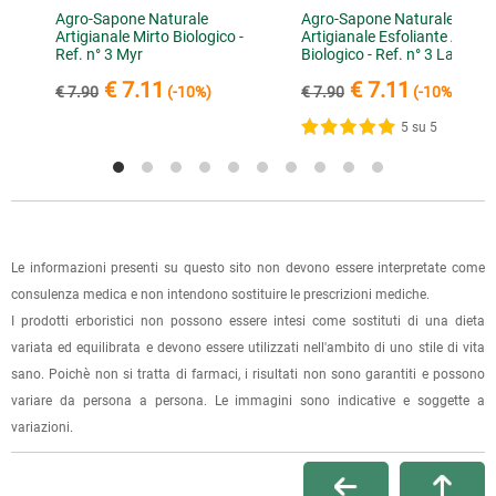
conferma dell'ordine.
Per scegliere questa possibilità, seleziona l'opzione "Ritiro in
non uso bagnoschiuma da anni ma solo saponi, da
Agro-Sapone Naturale
Agro-Sapone Naturale
16
Artigianale Mirto Biologico -
Artigianale Esfoliante Alloro
negozio" al momento della scelta della modalità di
quando ho provato i saponi della HERB SARDINIA uso
Ref. n° 3 Myr
Biologico - Ref. n° 3 Lau
spedizione, in questo modo non ti verranno addebitate le
solo quelli e nelle diverse profumazioni
€ 7.11
€ 7.11
€ 7.90
(-10%)
€ 7.90
(-10%)
spese di spedizione e sarai avvisato con una e-mail quando
l'ordine sarà pronto per il ritiro.
5 su 5
1 recensione verificata da
eKomi
La spedizione è accompagnata da un riepilogo d'ordine,
oppure dalla fattura se richiesta al momento dell'ordine
(selezionando l'apposita casella del modulo d'ordine e
specificando l'indirizzo di fatturazione).
Le informazioni presenti su questo sito non devono essere interpretate come
consulenza medica e non intendono sostituire le prescrizioni mediche.
Dalla tua
Area Cliente
potrai verificare lo stato di lavorazione
I prodotti erboristici non possono essere intesi come sostituti di una dieta
dell'ordine e lo stato della spedizione.
variata ed equilibrata e devono essere utilizzati nell'ambito di uno stile di vita
sano. Poichè non si tratta di farmaci, i risultati non sono garantiti e possono
Per qualsiasi informazione, contattaci via
e-mail
.
variare da persona a persona. Le immagini sono indicative e soggette a
variazioni.
Per maggiori dettagli, vedi le
Condizioni di vendita
.