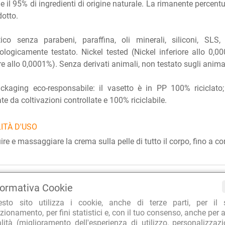
e il 95% di ingredienti di origine naturale. La rimanente percent
dotto.
ico senza parabeni, paraffina, oli minerali, siliconi, SL
logicamente testato. Nickel tested (Nickel inferiore allo 0
ore allo 0,0001%). Senza derivati animali, non testato sugli anim
kaging eco-responsabile: il vasetto è in PP 100% riciclato;
ate da coltivazioni controllate e 100% riciclabile.
ITÀ D'USO
uire e massaggiare la crema sulla pelle di tutto il corpo, fino a
RA PER L'AMBIENTE
TOP E-COMMERCE 2022
CLIEN
formativa Cookie
o imballaggi riciclati
Repubblica Affari&Finanza
99.7% d
esto sito utilizza i cookie, anche di terze parti, per il 
zionamento, per fini statistici e, con il tuo consenso, anche per a
alità (miglioramento dell'esperienza di utilizzo, personalizzaz