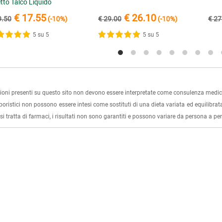
etto Talco Liquido
€ 17.55
€ 26.10
9.50
(-10%)
€ 29.00
(-10%)
€ 27
5 su 5
5 su 5
ioni presenti su questo sito non devono essere interpretate come consulenza medica
rboristici non possono essere intesi come sostituti di una dieta variata ed equilibrata
i tratta di farmaci, i risultati non sono garantiti e possono variare da persona a p