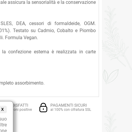
uale assicura la sensorialità e la conservazione
S, SLES, DEA, cessori di formaldeide, OGM.
,0001%). Testato su Cadmio, Cobalto e Piombo
ali. Formula Vegan.
 la confezione esterna è realizzata in carte
 completo assorbimento.
TI SODDISFATTI
PAGAMENTI SICURI
X
i recensioni positive
al 100% con cifratura SSL
suo
ltre
ione