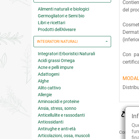
Contien
Alimenti naturali e biologici
del pro
Germogliatori e Semi bio
Libri e ricettari
Cosmet
Prodotti dell'Alveare
Dermato
(inferi
INTEGRATORI NATURALI
Integratori Erboristici Naturali
Con pac
Acidi grassi Omega
certific
Acne e pelli impure
Adattogeni
MODAL
Alghe
Distrib
Alito cattivo
Allergie
Aminoacidi e proteine
Ansia, stress, sonno
CU
In
Anticellulite e rassodanti
sol
Antiossidanti
Qu
Antirughe e anti-età
fun
Condividi:
Articolazioni, ossa, muscoli
fin