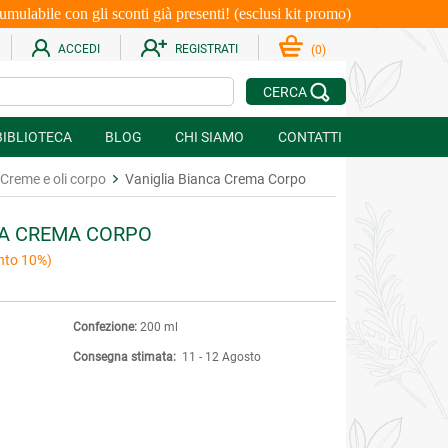
le con gli sconti già presenti! (esclusi kit promo)
ACCEDI
REGISTRATI
(
0
)
CERCA
BIBLIOTECA
BLOG
CHI SIAMO
CONTATTI
Creme e oli corpo
Vaniglia Bianca Crema Corpo
CA CREMA CORPO
nto 10%)
Confezione:
200 ml
Consegna stimata:
11 - 12 Agosto