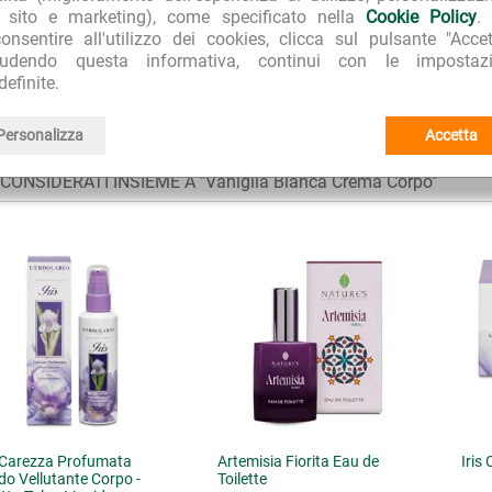
l sito e marketing), come specificato nella
Cookie Policy
.
Creme corpo e oli naturali per il corpo
E:
onsentire all'utilizzo dei cookies, clicca sul pulsante "Accet
iudendo questa informativa, continui con le impostazi
Bios Line Nature's
I I PRODOTTI:
definite.
Vaniglia Bianca
I I PRODOTTI DELLA LINEA:
Personalizza
Accetta
ONSIDERATI INSIEME A "Vaniglia Bianca Crema Corpo"
s Carezza Profumata
Artemisia Fiorita Eau de
Iris
ido Vellutante Corpo -
Toilette