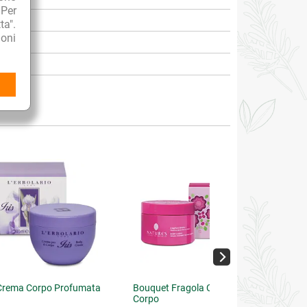
 Per
ta".
oni
 Crema Corpo Profumata
Bouquet Fragola Crema
Corpo