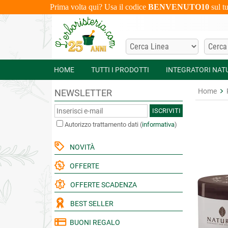
Prima volta qui? Usa il codice
BENVENUTO10
sul t
HOME
TUTTI I PRODOTTI
INTEGRATORI NAT
Home
NEWSLETTER
ISCRIVITI
Autorizzo trattamento dati
(
informativa
)
NOVITÀ
OFFERTE
OFFERTE SCADENZA
BEST SELLER
BUONI REGALO