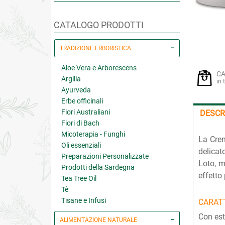
CATALOGO PRODOTTI
TRADIZIONE ERBORISTICA
Aloe Vera e Arborescens
CA
Argilla
in 
Ayurveda
Erbe officinali
Fiori Australiani
DESCR
Fiori di Bach
Micoterapia - Funghi
La Crem
Oli essenziali
delicat
Preparazioni Personalizzate
Loto, m
Prodotti della Sardegna
effetto
Tea Tree Oil
Tè
Tisane e Infusi
CARATT
Con estr
ALIMENTAZIONE NATURALE