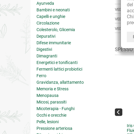
Ayurveda
de
VEDI ANCH
Bambini e neonati
acc
Ch
Capelli e unghie
VEDI TUTT
pre
Circolazione
VEDI TUTT
Colesterolo, Glicemia
Depurativi
Difese immunitarie
SPESSO C
Digestivi
Dimagranti
Energetici e tonificanti
Fermenti lattici probiotici
Ferro
Gravidanza, allattamento
Memoria e Stress
Menopausa
Micosi, parassiti
Micoterapia - Funghi
Occhi e orecchie
Pelle, lesioni
uquet d'Oro Crema
Méharées Crema Corpo
Iri
Pressione arteriosa
ofumata Corpo
Profumata
Flu