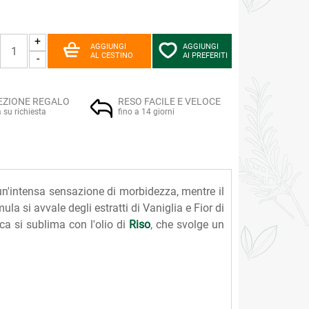
+
AGGIUNGI
AGGIUNGI
AL CESTINO
AI PREFERITI
-
EZIONE REGALO
RESO FACILE E VELOCE
a su richiesta
fino a 14 giorni
un'intensa sensazione di morbidezza, mentre il
la si avvale degli estratti di Vaniglia e Fior di
ca si sublima con l'olio di
Riso
, che svolge un