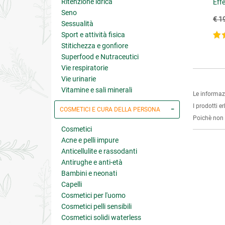
Ritenzione idrica
Eff
Seno
€ 23.85
€ 25.11
26.50
(-10%)
€ 27.90
(-10%)
€ 1
Sessualità
Sport e attività fisica
5 su 5
Stitichezza e gonfiore
Superfood e Nutraceutici
Vie respiratorie
Vie urinarie
Vitamine e sali minerali
Le informaz
I prodotti e
COSMETICI E CURA DELLA PERSONA
Poichè non s
Cosmetici
Acne e pelli impure
Anticellulite e rassodanti
Antirughe e anti-età
Bambini e neonati
Capelli
Cosmetici per l'uomo
Cosmetici pelli sensibili
Cosmetici solidi waterless