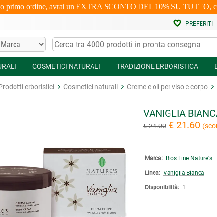
uo primo ordine, avrai un EXTRA SCONTO DEL 10% SU TUTTO, cumulabi
PREFERITI
URALI
COSMETICI NATURALI
TRADIZIONE ERBORISTICA
Prodotti erboristici
Cosmetici naturali
Creme e oli per viso e corpo
VANIGLIA BIAN
€ 21.60
€ 24.00
(sco
Marca:
Bios Line Nature's
Linea:
Vaniglia Bianca
Disponibilità:
1