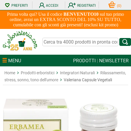
PREFERITI
ACCEDI
REGISTRATI
(
0
)
Prima volta qui? Usa il codice
BENVENUTO10
sul tuo primo
ordine, avrai un EXTRA SCONTO DEL 10% SU TUTTO,
cumulabile con gli sconti già presenti! (esclusi kit promo)
MENU
PRODOTTI
|
NEWSLETTER
Home
Prodotti erboristici
Integratori Naturali
Rilassamento,
stress, sonno, tono dell'umore
Valeriana Capsule Vegetali