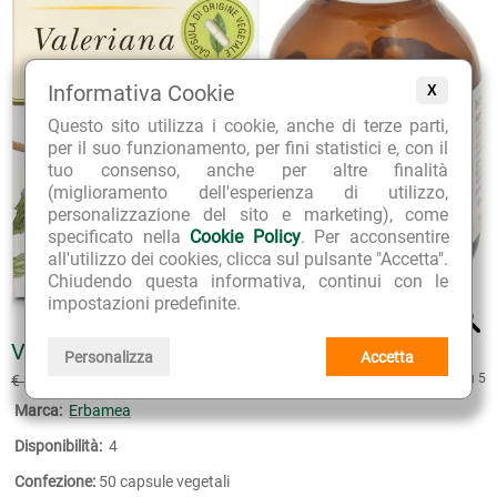
Informativa Cookie
X
Questo sito utilizza i cookie, anche di terze parti,
per il suo funzionamento, per fini statistici e, con il
tuo consenso, anche per altre finalità
(miglioramento dell'esperienza di utilizzo,
personalizzazione del sito e marketing), come
specificato nella
Cookie Policy
. Per acconsentire
all'utilizzo dei cookies, clicca sul pulsante "Accetta".
Chiudendo questa informativa, continui con le
impostazioni predefinite.
VALERIANA CAPSULE VEGETALI
Personalizza
Accetta
€ 12.33
5 su 5
€ 14.50
(sconto 15%)
Marca:
Erbamea
Disponibilità:
4
Confezione:
50 capsule vegetali