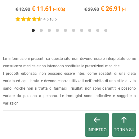
È possibile effettuare un ordine sul sito e recarsi a ritirarlo
Effetto Istantaneo 90''
I dati per il pagamento saranno riportati anche nell'email di
€ 11.61
€ 26.91
direttamente nel punto vendita di Via Iglesias 5/B a Cagliari.
03.08.2026
€ 12.90
(-10%)
€ 29.90
(-10%)
conferma dell'ordine.
Per scegliere questa possibilità, seleziona l'opzione "Ritiro in
il prodotto è ben dettagliato
4.5 su 5
negozio" al momento della scelta della modalità di
spedizione, in questo modo non ti verranno addebitate le
03.11.2022
spese di spedizione e sarai avvisato con una e-mail quando
spero che m i aiuti a dormire. problemi di insonnia .
l'ordine sarà pronto per il ritiro.
Le informazioni presenti su questo sito non devono essere interpretate come
La spedizione è accompagnata da un riepilogo d'ordine,
2 recensioni verificate da
eKomi
consulenza medica e non intendono sostituire le prescrizioni mediche.
oppure dalla fattura se richiesta al momento dell'ordine
I prodotti erboristici non possono essere intesi come sostituti di una dieta
(selezionando l'apposita casella del modulo d'ordine e
variata ed equilibrata e devono essere utilizzati nell'ambito di uno stile di vita
specificando l'indirizzo di fatturazione).
sano. Poichè non si tratta di farmaci, i risultati non sono garantiti e possono
variare da persona a persona. Le immagini sono indicative e soggette a
Dalla tua
Area Cliente
potrai verificare lo stato di lavorazione
variazioni.
dell'ordine e lo stato della spedizione.
Per qualsiasi informazione, contattaci via
e-mail
.
INDIETRO
TORNA SU
Per maggiori dettagli, vedi le
Condizioni di vendita
.