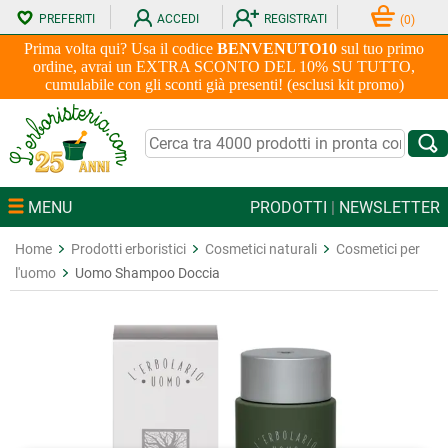
PREFERITI
ACCEDI
REGISTRATI
(
0
)
Prima volta qui? Usa il codice
BENVENUTO10
sul tuo primo
ordine, avrai un EXTRA SCONTO DEL 10% SU TUTTO,
cumulabile con gli sconti già presenti! (esclusi kit promo)
MENU
PRODOTTI
|
NEWSLETTER
Home
Prodotti erboristici
Cosmetici naturali
Cosmetici per
l'uomo
Uomo Shampoo Doccia