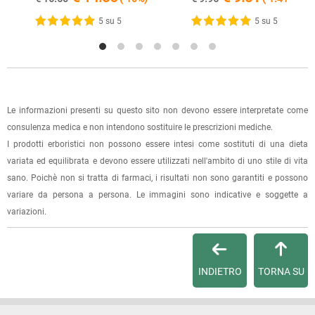
spese di spedizione e sarai avvisato con una e-mail quando
5 su 5
5 su 5
l'ordine sarà pronto per il ritiro.
La spedizione è accompagnata da un riepilogo d'ordine,
oppure dalla fattura se richiesta al momento dell'ordine
(selezionando l'apposita casella del modulo d'ordine e
Le informazioni presenti su questo sito non devono essere interpretate come
specificando l'indirizzo di fatturazione).
consulenza medica e non intendono sostituire le prescrizioni mediche.
I prodotti erboristici non possono essere intesi come sostituti di una dieta
Dalla tua
Area Cliente
potrai verificare lo stato di lavorazione
variata ed equilibrata e devono essere utilizzati nell'ambito di uno stile di vita
dell'ordine e lo stato della spedizione.
sano. Poichè non si tratta di farmaci, i risultati non sono garantiti e possono
variare da persona a persona. Le immagini sono indicative e soggette a
Per qualsiasi informazione, contattaci via
e-mail
.
variazioni.
Per maggiori dettagli, vedi le
Condizioni di vendita
.
INDIETRO
TORNA SU