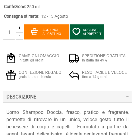
Confezione:
250 ml
Consegna stimata:
12 - 13 Agosto
+
AGGIUNGI
AGGIUNGI
AL CESTINO
AI PREFERITI
-
CAMPIONI OMAGGIO
SPEDIZIONE GRATUITA
in tutti gli ordini
in Italia da 49 €
CONFEZIONE REGALO
RESO FACILE E VELOCE
gratuita su richiesta
fino a 14 giorni
DESCRIZIONE
Uomo Shampoo Doccia, fresco, pratico e fragrante,
permette di ritrovare in un unico, veloce gesto tutto il
benessere di corpo e capelli . Formulato a partire da
agenti lavanti delicatissimi, è ideale per lavaggi frequenti,