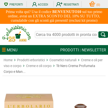
PREFERITI
ACCEDI
REGISTRATI
(
0
)
Prima volta qui? Usa il codice
BENVENUTO10
sul tuo primo
ordine, avrai un EXTRA SCONTO DEL 10% SU TUTTO,
cumulabile con gli sconti già presenti! (esclusi kit promo)
MENU
PRODOTTI
|
NEWSLETTER
Home
Prodotti erboristici
Cosmetici naturali
Creme e oli per
viso e corpo
Creme e oli corpo
Tè Nero Crema Profumata
Corpo e Man...