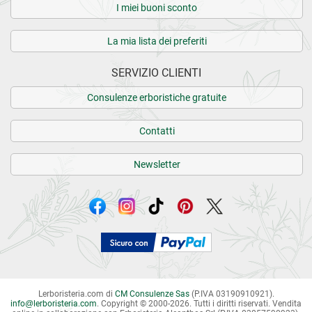
I miei buoni sconto
La mia lista dei preferiti
SERVIZIO CLIENTI
Consulenze erboristiche gratuite
Contatti
Newsletter
Lerboristeria.com di
CM Consulenze Sas
(P.IVA 03190910921).
info
@
lerboristeria.com
. Copyright © 2000-2026. Tutti i diritti riservati.
Vendita