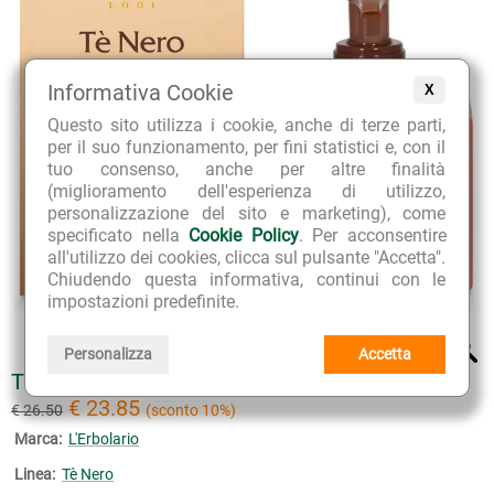
Informativa Cookie
X
Questo sito utilizza i cookie, anche di terze parti,
per il suo funzionamento, per fini statistici e, con il
tuo consenso, anche per altre finalità
(miglioramento dell'esperienza di utilizzo,
personalizzazione del sito e marketing), come
specificato nella
Cookie Policy
. Per acconsentire
all'utilizzo dei cookies, clicca sul pulsante "Accetta".
Chiudendo questa informativa, continui con le
impostazioni predefinite.
Personalizza
Accetta
TÈ NERO CREMA PROFUMATA CORPO E MANI
€ 23.85
€ 26.50
(sconto 10%)
Marca:
L'Erbolario
Linea:
Tè Nero