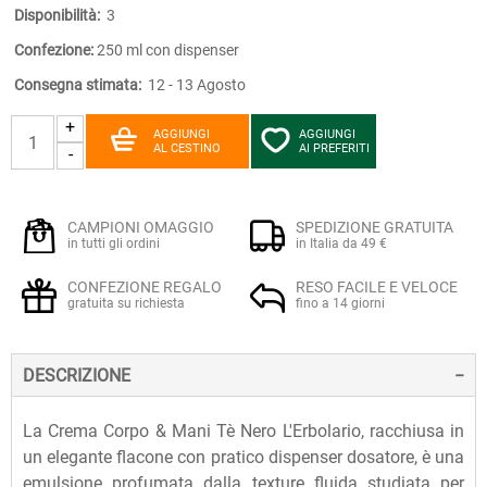
Disponibilità:
3
Confezione:
250 ml con dispenser
Consegna stimata:
12 - 13 Agosto
+
AGGIUNGI
AGGIUNGI
AL CESTINO
AI PREFERITI
-
CAMPIONI OMAGGIO
SPEDIZIONE GRATUITA
in tutti gli ordini
in Italia da 49 €
CONFEZIONE REGALO
RESO FACILE E VELOCE
gratuita su richiesta
fino a 14 giorni
DESCRIZIONE
La Crema Corpo & Mani Tè Nero L'Erbolario, racchiusa in
un elegante flacone con pratico dispenser dosatore, è una
emulsione profumata dalla texture fluida studiata per