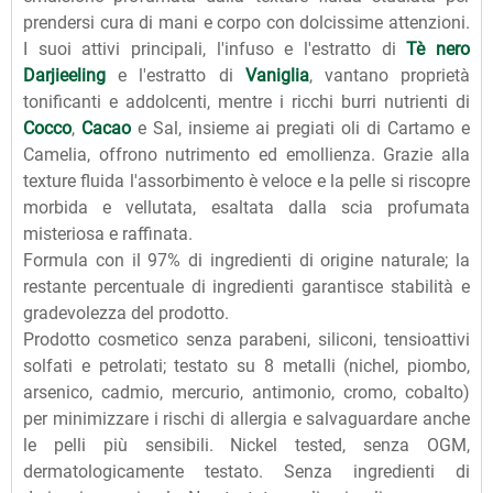
prendersi cura di mani e corpo con dolcissime attenzioni.
I suoi attivi principali, l'infuso e l'estratto di
Tè nero
Darjieeling
e l'estratto di
Vaniglia
, vantano proprietà
tonificanti e addolcenti, mentre i ricchi burri nutrienti di
Cocco
,
Cacao
e Sal, insieme ai pregiati oli di Cartamo e
Camelia, offrono nutrimento ed emollienza. Grazie alla
texture fluida l'assorbimento è veloce e la pelle si riscopre
morbida e vellutata, esaltata dalla scia profumata
misteriosa e raffinata.
Formula con il 97% di ingredienti di origine naturale; la
restante percentuale di ingredienti garantisce stabilità e
gradevolezza del prodotto.
Prodotto cosmetico senza parabeni, siliconi, tensioattivi
solfati e petrolati; testato su 8 metalli (nichel, piombo,
arsenico, cadmio, mercurio, antimonio, cromo, cobalto)
per minimizzare i rischi di allergia e salvaguardare anche
le pelli più sensibili. Nickel tested, senza OGM,
dermatologicamente testato. Senza ingredienti di