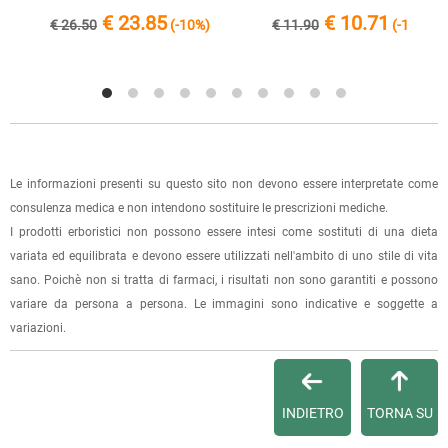
spedizione, in questo modo non ti verranno addebitate le
€ 23.85
€ 10.71
€ 26.50
(-10%)
€ 11.90
(-10%)
spese di spedizione e sarai avvisato con una e-mail quando
l'ordine sarà pronto per il ritiro.
La spedizione è accompagnata da un riepilogo d'ordine,
oppure dalla fattura se richiesta al momento dell'ordine
(selezionando l'apposita casella del modulo d'ordine e
specificando l'indirizzo di fatturazione).
Le informazioni presenti su questo sito non devono essere interpretate come
consulenza medica e non intendono sostituire le prescrizioni mediche.
Dalla tua
Area Cliente
potrai verificare lo stato di lavorazione
I prodotti erboristici non possono essere intesi come sostituti di una dieta
dell'ordine e lo stato della spedizione.
variata ed equilibrata e devono essere utilizzati nell'ambito di uno stile di vita
sano. Poichè non si tratta di farmaci, i risultati non sono garantiti e possono
Per qualsiasi informazione, contattaci via
e-mail
.
variare da persona a persona. Le immagini sono indicative e soggette a
variazioni.
Per maggiori dettagli, vedi le
Condizioni di vendita
.
INDIETRO
TORNA SU