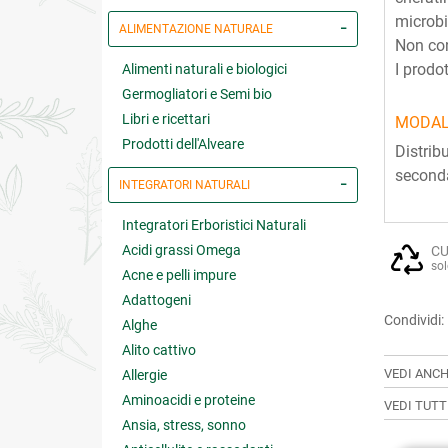
microbi
ALIMENTAZIONE NATURALE
Non con
I prodo
Alimenti naturali e biologici
Germogliatori e Semi bio
Libri e ricettari
MODAL
Prodotti dell'Alveare
Distrib
seconda
INTEGRATORI NATURALI
Integratori Erboristici Naturali
Acidi grassi Omega
CU
sol
Acne e pelli impure
Adattogeni
Condividi:
Alghe
Alito cattivo
VEDI ANCH
Allergie
Aminoacidi e proteine
VEDI TUTT
Ansia, stress, sonno