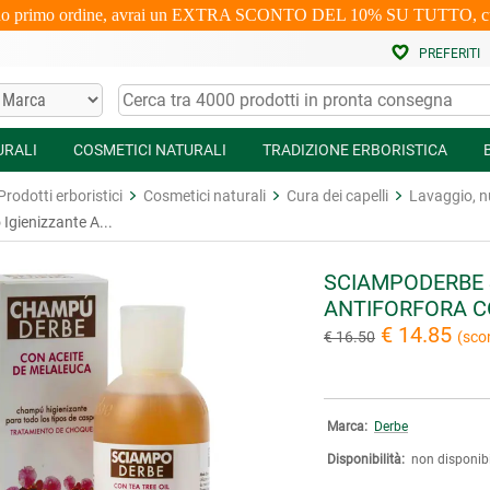
uo primo ordine, avrai un EXTRA SCONTO DEL 10% SU TUTTO, cumulabi
PREFERITI
URALI
COSMETICI NATURALI
TRADIZIONE ERBORISTICA
Prodotti erboristici
Cosmetici naturali
Cura dei capelli
Lavaggio, nu
gienizzante A...
SCIAMPODERBE 
ANTIFORFORA CO
€ 14.85
€ 16.50
(sco
Marca:
Derbe
Disponibilità:
non disponibi