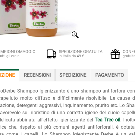
MPIONI OMAGGIO
SPEDIZIONE GRATUITA
CONF
tutti gli ordini
in Italia da 49 €
gratuit
IZIONE
RECENSIONI
SPEDIZIONE
PAGAMENTO
oDerbe Shampoo Igienizzante è uno shampoo antiforfora con Te
apelluto molto diffuso e difficilmente risolvibile. Le cause
azione, detergenti aggressivi, inquinamento, prurito etc. Lo S
vorevole sul ripristino di una corretta igiene del cuoio capel
elicata abbinata all'effetto igienizzante del
Tea Tree oil
. Inol
rice che, rispetto ai più comuni agenti antiforforali, è dotata
na come i capelli. Lo Shampoo Igienizzante Derbe è un valido