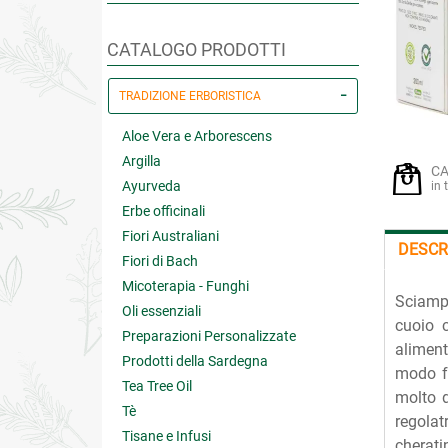
CATALOGO PRODOTTI
TRADIZIONE ERBORISTICA
Aloe Vera e Arborescens
Argilla
CA
Ayurveda
in 
Erbe officinali
Fiori Australiani
DESCR
Fiori di Bach
Micoterapia - Funghi
Sciamp
Oli essenziali
cuoio c
Preparazioni Personalizzate
aliment
Prodotti della Sardegna
modo fa
Tea Tree Oil
molto d
Tè
regolat
Tisane e Infusi
cherati