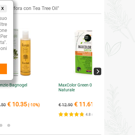
iforfora con Tea Tree Oil"
X
suo
ltre
ione
 Per
ta".
oni
nzio Bagnogel
MaxColor Green 01 Nero
Naturale
€ 10.35
€ 11.61
.50
(-10%)
€ 12.90
(-10%)
4.8 su 5