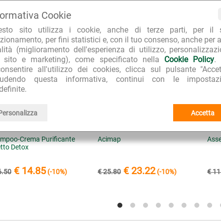
CQUISTATI INSIEME A "SciampoDerbe Shampoo Igienizzante Ant
formativa Cookie
esto sito utilizza i cookie, anche di terze parti, per il 
zionamento, per fini statistici e, con il tuo consenso, anche per a
alità (miglioramento dell'esperienza di utilizzo, personalizzaz
l sito e marketing), come specificato nella
Cookie Policy
.
onsentire all'utilizzo dei cookies, clicca sul pulsante "Accet
iudendo questa informativa, continui con le impostazi
definite.
Personalizza
Accetta
mpoo-Crema Purificante
Acimap
Asse
etto Detox
€ 14.85
€ 23.22
6.50
(-10%)
€ 25.80
(-10%)
€ 11