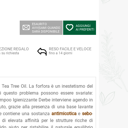
ESAURITO
AGGIUNGI
AVVISAMI QUANDO
AI PREFERITI
SARÀ DISPONIBILE
EZIONE REGALO
RESO FACILE E VELOCE
a su richiesta
fino a 14 giorni
a Tree Oil. La forfora è un inestetismo del
 di questo problema possono essere svariate:
hampoo Igienizzante Derbe interviene agendo in
luto, grazie alla presenza di una base lavante
tre contiene una sostanza
antimicotica
e
sebo
-
 di elevata affinità per le strutture ricche di
 aiuto per ristabilire il naturale equilibrio