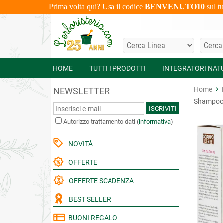
Prima volta qui? Usa il codice
BENVENUTO10
sul t
HOME
TUTTI I PRODOTTI
INTEGRATORI NAT
Home
NEWSLETTER
Shampoo I
ISCRIVITI
Autorizzo trattamento dati
(
informativa
)
NOVITÀ
OFFERTE
OFFERTE SCADENZA
BEST SELLER
BUONI REGALO