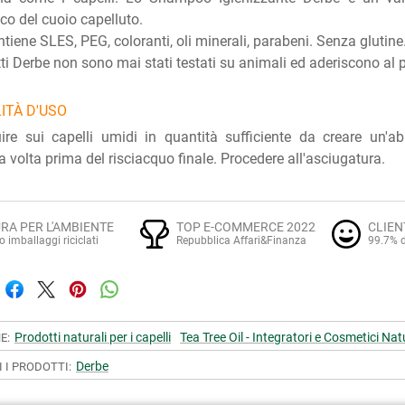
co del cuoio capelluto.
tiene SLES, PEG, coloranti, oli minerali, parabeni. Senza glutine.
tti Derbe non sono mai stati testati su animali ed aderiscono al 
ITÀ D'USO
uire sui capelli umidi in quantità sufficiente da creare un'
 volta prima del risciacquo finale. Procedere all'asciugatura.
RA PER L'AMBIENTE
TOP E-COMMERCE 2022
CLIEN
o imballaggi riciclati
Repubblica Affari&Finanza
99.7% d
Prodotti naturali per i capelli
Tea Tree Oil - Integratori e Cosmetici Nat
E:
Derbe
I I PRODOTTI: