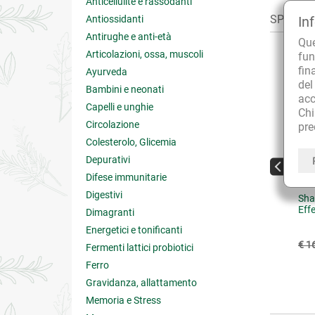
Anticellulite e rassodanti
SPESSO A
Antiossidanti
In
Antirughe e anti-età
Qu
Articolazioni, ossa, muscoli
fun
fin
Ayurveda
de
Bambini e neonati
acc
Capelli e unghie
Ch
Circolazione
pre
Colesterolo, Glicemia
Depurativi
Difese immunitarie
Digestivi
lsamo Nutri-Rigenerante
Botanitech Shampoo Capelli
Sha
i-Age Capelli Maturi
Ricci
Eff
Dimagranti
Energetici e tonificanti
€ 13.95
€ 15.21
15.50
(-10%)
€ 16.90
(-10%)
€ 1
Fermenti lattici probiotici
Ferro
4 su 5
Gravidanza, allattamento
Memoria e Stress