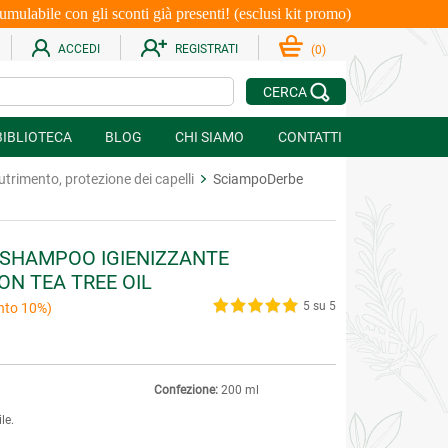
le con gli sconti già presenti! (esclusi kit promo)
ACCEDI
REGISTRATI
(
0
)
CERCA
BIBLIOTECA
BLOG
CHI SIAMO
CONTATTI
trimento, protezione dei capelli
SciampoDerbe
SHAMPOO IGIENIZZANTE
N TEA TREE OIL
5 su 5
nto 10%)
Confezione:
200 ml
le.