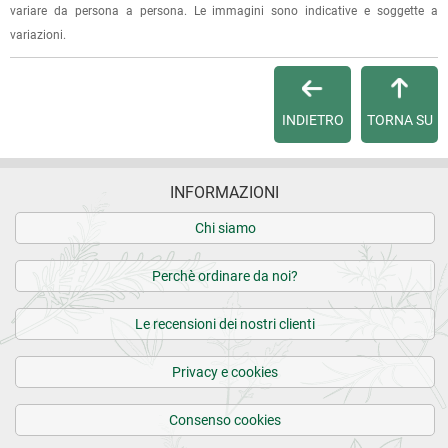
variare da persona a persona. Le immagini sono indicative e soggette a
22.10.2020
Per qualsiasi informazione, contattaci via
e-mail
.
variazioni.
Sapone delicato e mantiene la pelle del bimbo molto
morbida
Per maggiori dettagli, vedi le
Condizioni di vendita
.
INDIETRO
TORNA SU
5 recensioni verificate da
eKomi
INFORMAZIONI
Chi siamo
Perchè ordinare da noi?
Le recensioni dei nostri clienti
Privacy e cookies
Consenso cookies