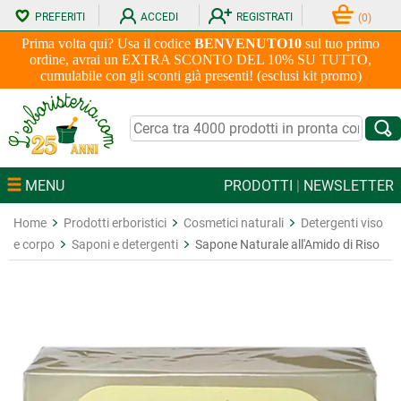
PREFERITI
ACCEDI
REGISTRATI
(
0
)
Prima volta qui? Usa il codice
BENVENUTO10
sul tuo primo
ordine, avrai un EXTRA SCONTO DEL 10% SU TUTTO,
cumulabile con gli sconti già presenti! (esclusi kit promo)
MENU
PRODOTTI
|
NEWSLETTER
Home
Prodotti erboristici
Cosmetici naturali
Detergenti viso
e corpo
Saponi e detergenti
Sapone Naturale all'Amido di Riso