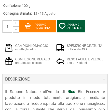
Confezione:
100 g
Consegna stimata:
12 - 13 Agosto
+
AGGIUNGI
AGGIUNGI
AL CESTINO
AI PREFERITI
-
CAMPIONI OMAGGIO
SPEDIZIONE GRATUITA
in tutti gli ordini
in Italia da 49 €
CONFEZIONE REGALO
RESO FACILE E VELOCE
gratuita su richiesta
fino a 14 giorni
DESCRIZIONE
Il Sapone Naturale all'Amido di
Riso
Bio Essenze è
prodotto in modo totalmente artigianale, mediante
lavorazione a freddo ispirata alla tradizione marsigliese,
con la forza pulente che deriva dal purissimo olio