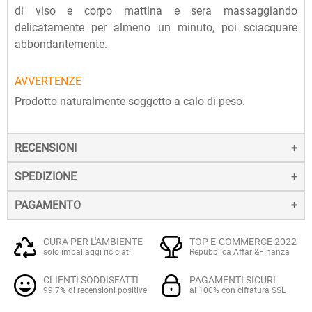
di viso e corpo mattina e sera massaggiando
delicatamente per almeno un minuto, poi sciacquare
abbondantemente.
AVVERTENZE
Prodotto naturalmente soggetto a calo di peso.
RECENSIONI
SPEDIZIONE
PAGAMENTO
La spedizione dei prodotti avviene entro 24 ore dall'ordine
(sabato e festivi esclusi), tramite corriere SDA.
Il pagamento degli ordini può avvenire:
Quando l'ordine sarà spedito, riceverai una e-mail di
CURA PER L'AMBIENTE
TOP E-COMMERCE 2022
solo imballaggi riciclati
Repubblica Affari&Finanza
conferma, contenente un link alla tracciatura online
Con
Carte di credito o debito VISA, Mastercard, PostePay
(e
dell'invio, che ti permetterà di verificare in tempo reale lo
CLIENTI SODDISFATTI
PAGAMENTI SICURI
altre carte prepagate abilitate), su server sicuro Paypal.
stato della spedizione.
ECCELLENTE
99.7% di recensioni positive
al 100% con cifratura SSL
La consegna avviene normalmente in 2-3 giorni lavorativi.