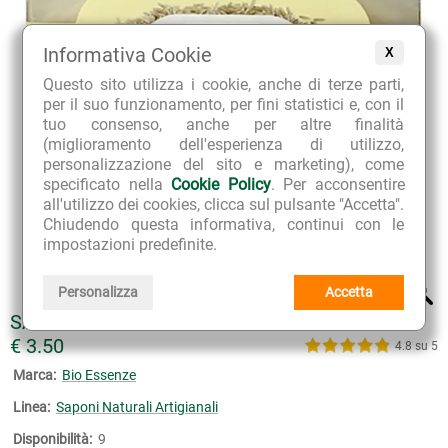
Informativa Cookie
X
Questo sito utilizza i cookie, anche di terze parti,
per il suo funzionamento, per fini statistici e, con il
tuo consenso, anche per altre finalità
(miglioramento dell'esperienza di utilizzo,
personalizzazione del sito e marketing), come
specificato nella
Cookie Policy
. Per acconsentire
all'utilizzo dei cookies, clicca sul pulsante "Accetta".
Chiudendo questa informativa, continui con le
impostazioni predefinite.
Personalizza
Accetta
SAPONE NATURALE ALL'AMIDO DI RISO
€ 3.50
4.8 su 5
Marca:
Bio Essenze
Linea:
Saponi Naturali Artigianali
Disponibilità:
9