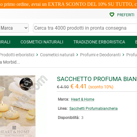
uo primo ordine, avrai un EXTRA SCONTO DEL 10% SU TUTTO, cumulabi
PREFERITI
URALI
COSMETICI NATURALI
TRADIZIONE ERBORISTICA
Prodotti erboristici
Cosmetici naturali
Profumi e Deodoranti
Profu
a Morbid...
SACCHETTO PROFUMA BIAN
€ 4.41
€ 4.90
(sconto 10%)
Marca:
Heart & Home
Linea:
Sacchetti Profumabiancheria
Disponibilità:
3