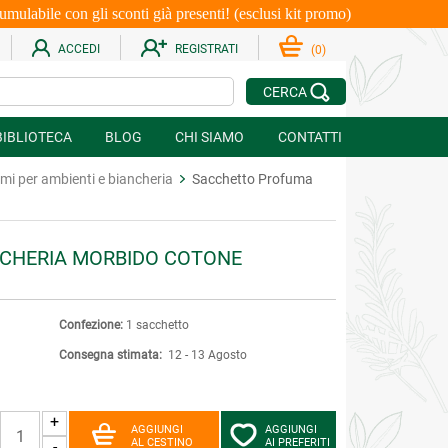
le con gli sconti già presenti! (esclusi kit promo)
ACCEDI
REGISTRATI
(
0
)
CERCA
BIBLIOTECA
BLOG
CHI SIAMO
CONTATTI
mi per ambienti e biancheria
Sacchetto Profuma
CHERIA MORBIDO COTONE
Confezione:
1 sacchetto
Consegna stimata:
12 - 13 Agosto
+
AGGIUNGI
AGGIUNGI
AL CESTINO
AI PREFERITI
-