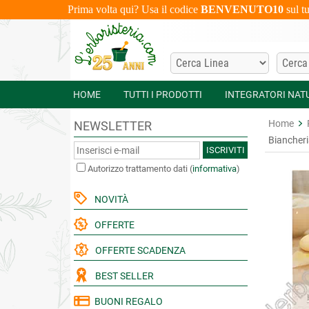
Prima volta qui? Usa il codice
BENVENUTO10
sul t
HOME
TUTTI I PRODOTTI
INTEGRATORI NAT
Home
NEWSLETTER
Biancheri
ISCRIVITI
Autorizzo trattamento dati
(
informativa
)
NOVITÀ
OFFERTE
OFFERTE SCADENZA
BEST SELLER
BUONI REGALO