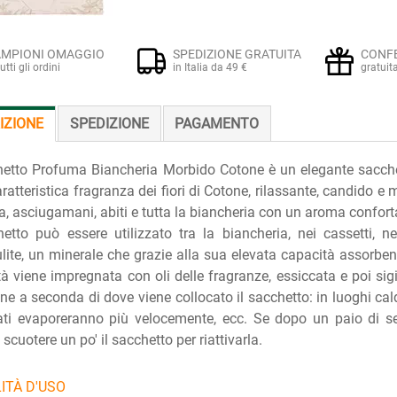
MPIONI OMAGGIO
SPEDIZIONE GRATUITA
CONF
tutti gli ordini
in Italia da 49 €
gratuit
IZIONE
SPEDIZIONE
PAGAMENTO
hetto Profuma Biancheria Morbido Cotone è un elegante sacchet
aratteristica fragranza dei fiori di Cotone, rilassante, candido
a, asciugamani, abiti e tutta la biancheria con un aroma confortan
hetto può essere utilizzato tra la biancheria, nei cassetti, ne
lite, un minerale che grazie alla sua elevata capacità assorb
tà viene impregnata con oli delle fragranze, essiccata e poi sig
ne a seconda di dove viene collocato il sacchetto: in luoghi ca
ati evaporeranno più velocemente, ecc. Se dopo un paio di set
scuotere un po' il sacchetto per riattivarla.
ITÀ D'USO