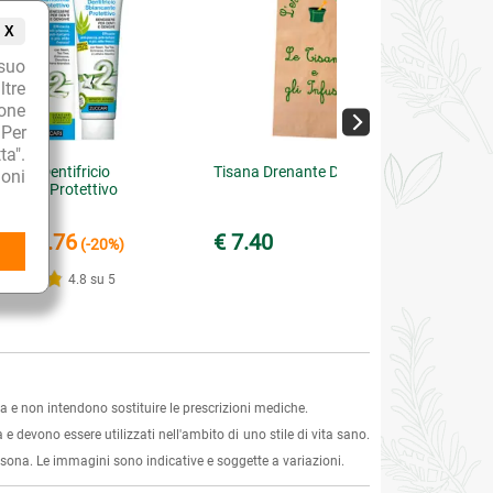
X
suo
ltre
ione
 Per
ta".
vera2 Dentifricio
Tisana Drenante Diuretica
oni
ncante Protettivo
€ 4.76
€ 7.40
95
(-20%)
4.8 su 5
 e non intendono sostituire le prescrizioni mediche.
 e devono essere utilizzati nell'ambito di uno stile di vita sano.
ersona. Le immagini sono indicative e soggette a variazioni.