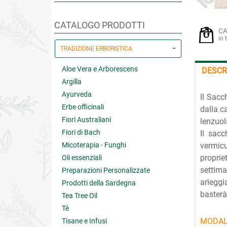
CATALOGO PRODOTTI
CA
in 
TRADIZIONE ERBORISTICA
Aloe Vera e Arborescens
DESCR
Argilla
Ayurveda
Il Sacc
Erbe officinali
dalla c
Fiori Australiani
lenzuol
Fiori di Bach
Il sacc
Micoterapia - Funghi
vermicu
proprie
Oli essenziali
settima
Preparazioni Personalizzate
arieggi
Prodotti della Sardegna
basterà 
Tea Tree Oil
Tè
MODAL
Tisane e Infusi