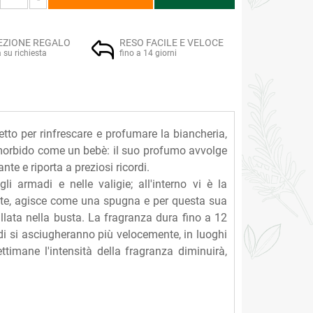
EZIONE REGALO
RESO FACILE E VELOCE
a su richiesta
fino a 14 giorni
to per rinfrescare e profumare la biancheria,
 e morbido come un bebè: il suo profumo avvolge
te e riporta a preziosi ricordi.
gli armadi e nelle valigie; all'interno vi è la
ente, agisce come una spugna e per questa sua
illata nella busta. La fragranza dura fino a 12
ldi si asciugheranno più velocemente, in luoghi
timane l'intensità della fragranza diminuirà,