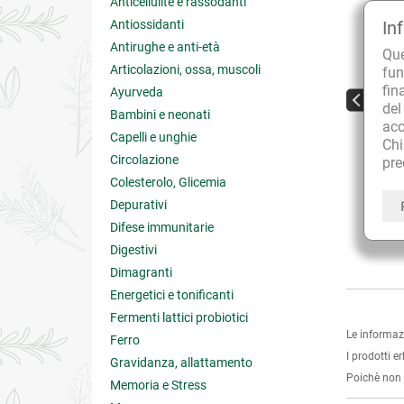
Anticellulite e rassodanti
Antiossidanti
In
Antirughe e anti-età
Qu
Articolazioni, ossa, muscoli
fun
fin
Ayurveda
de
Bambini e neonati
acc
Capelli e unghie
Tisana Anti-Calcolosi
Alo
Ch
Dent
Circolazione
pre
Colesterolo, Glicemia
€ 7.40
€ 4
Depurativi
Difese immunitarie
5 su 5
Digestivi
Dimagranti
Energetici e tonificanti
Fermenti lattici probiotici
Le informaz
Ferro
I prodotti e
Gravidanza, allattamento
Poichè non s
Memoria e Stress