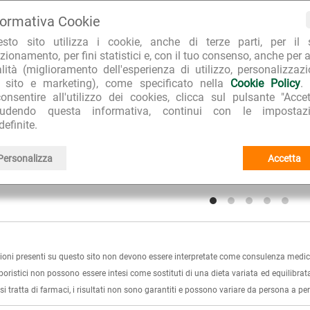
formativa Cookie
esto sito utilizza i cookie, anche di terze parti, per il 
zionamento, per fini statistici e, con il tuo consenso, anche per a
alità (miglioramento dell'esperienza di utilizzo, personalizzaz
l sito e marketing), come specificato nella
Cookie Policy
.
onsentire all'utilizzo dei cookies, clicca sul pulsante "Accet
e Fresh Sensitive
Lenticchie Rosse Decorticate
Aloe
iudendo questa informativa, continui con le impostazi
ifricio in Gel
Biologiche
Sbia
definite.
€ 4.17
€ 4.50
.90
(-15%)
€ 5.
Personalizza
Accetta
4.8 su 5
5 su 5
ioni presenti su questo sito non devono essere interpretate come consulenza medica
rboristici non possono essere intesi come sostituti di una dieta variata ed equilibrata
i tratta di farmaci, i risultati non sono garantiti e possono variare da persona a p