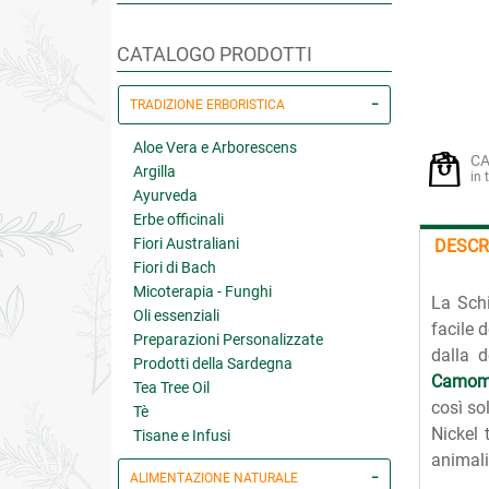
CATALOGO PRODOTTI
TRADIZIONE ERBORISTICA
Aloe Vera e Arborescens
CA
Argilla
in 
Ayurveda
Erbe officinali
Fiori Australiani
DESCR
Fiori di Bach
Micoterapia - Funghi
La Schi
Oli essenziali
facile 
Preparazioni Personalizzate
dalla d
Prodotti della Sardegna
Camomi
Tea Tree Oil
così so
Tè
Nickel 
Tisane e Infusi
animali
ALIMENTAZIONE NATURALE