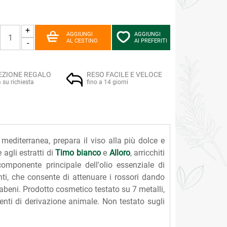
+
AGGIUNGI
AGGIUNGI
AL CESTINO
AI PREFERITI
-
EZIONE REGALO
RESO FACILE E VELOCE
a su richiesta
fino a 14 giorni
editerranea, prepara il viso alla più dolce e
 agli estratti di
Timo bianco
e
Alloro
, arricchiti
componente principale dell'olio essenziale di
anti, che consente di attenuare i rossori dando
rabeni. Prodotto cosmetico testato su 7 metalli,
nti di derivazione animale. Non testato sugli