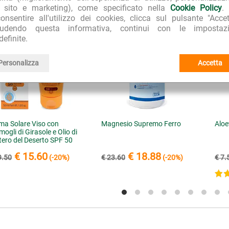
l sito e marketing), come specificato nella
Cookie Policy
.
onsentire all'utilizzo dei cookies, clicca sul pulsante "Accet
iudendo questa informativa, continui con le impostazi
definite.
Personalizza
Accetta
ma Solare Viso con
Magnesio Supremo Ferro
Aloe
ogli di Girasole e Olio di
tero del Deserto SPF 50
tezione Alta
€ 15.60
€ 18.88
9.50
(-20%)
€ 23.60
(-20%)
€ 7.