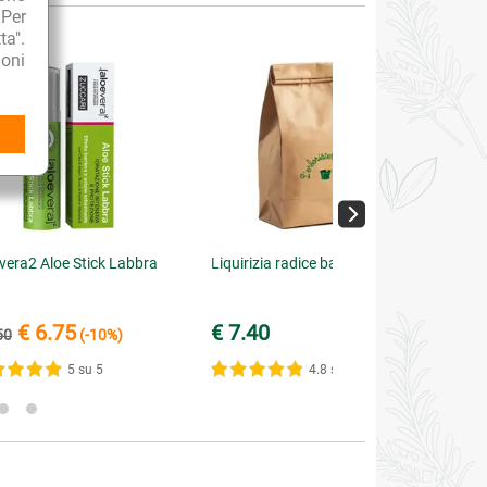
 Per
ta".
oni
vera2 Aloe Stick Labbra
Liquirizia radice bastoncini
€ 6.75
€ 7.40
50
(-10%)
5 su 5
4.8 su 5