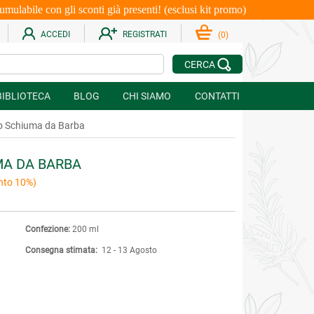
le con gli sconti già presenti! (esclusi kit promo)
ACCEDI
REGISTRATI
(
0
)
CERCA
BIBLIOTECA
BLOG
CHI SIAMO
CONTATTI
lo Schiuma da Barba
MA DA BARBA
nto 10%)
Confezione:
200 ml
Consegna stimata:
12 - 13 Agosto