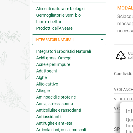
MODAL
Alimenti naturali e biologici
Germogliatori e Semi bio
Sciacqu
Libri e ricettari
massagg
Prodotti dell'Alveare
necessa
INTEGRATORI NATURALI
Integratori Erboristici Naturali
CU
Acidi grassi Omega
sol
Acne e pelli impure
Adattogeni
Condividi:
Alghe
Alito cattivo
VEDI ANCH
Allergie
Aminoacidi e proteine
VEDI TUTT
Ansia, stress, sonno
VEDI TUTT
In
Anticellulite e rassodanti
Antiossidanti
Qu
Antirughe e anti-età
fun
SPESSO C
Articolazioni, ossa, muscoli
fin