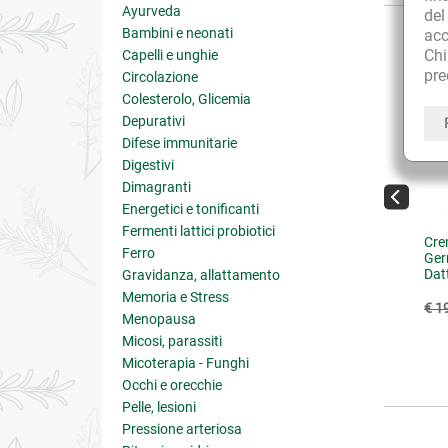
Ayurveda
de
Bambini e neonati
acc
Ch
Capelli e unghie
pre
Circolazione
Colesterolo, Glicemia
Depurativi
Difese immunitarie
Digestivi
Dimagranti
Energetici e tonificanti
Fermenti lattici probiotici
nnè Rosso Rinforzato
Alga Bruna Capsule Vegetali
Cre
Ferro
iano
Germ
Dat
Gravidanza, allattamento
Pro
Memoria e Stress
6.50
€ 11.25
€ 12.50
(-10%)
€ 1
Menopausa
5 su 5
Micosi, parassiti
4.5 su 5
Micoterapia - Funghi
Occhi e orecchie
Pelle, lesioni
Pressione arteriosa