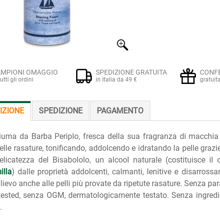
MPIONI OMAGGIO
SPEDIZIONE GRATUITA
CONF
tutti gli ordini
in Italia da 49 €
gratuit
IZIONE
SPEDIZIONE
PAGAMENTO
uma da Barba Periplo, fresca della sua fragranza di macchia m
delle rasature, tonificando, addolcendo e idratando la pelle grazie
elicatezza del Bisabololo, un alcool naturale (costituisce il 
lla
) dalle proprietà addolcenti, calmanti, lenitive e disarross
llievo anche alle pelli più provate da ripetute rasature. Senza pa
tested, senza OGM, dermatologicamente testato. Senza ingredie
.