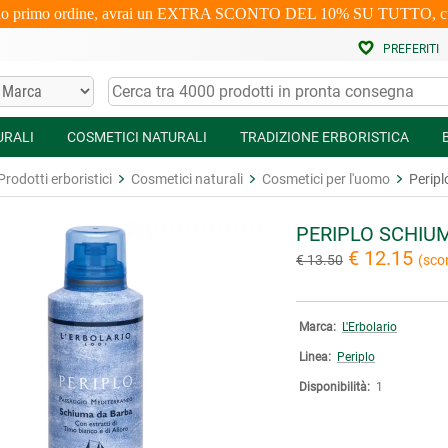
uo primo ordine, avrai un EXTRA SCONTO DEL 10% SU TUTTO, cumulabi
PREFERITI
URALI
COSMETICI NATURALI
TRADIZIONE ERBORISTICA
Prodotti erboristici
Cosmetici naturali
Cosmetici per l'uomo
Perip
PERIPLO SCHIU
€ 12.15
€ 13.50
(sco
Marca:
L'Erbolario
Linea:
Periplo
Disponibilità:
1