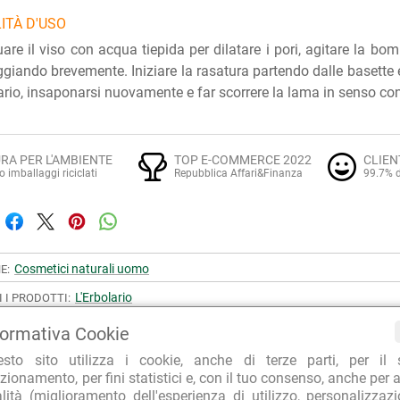
ITÀ D'USO
are il viso con acqua tiepida per dilatare i pori, agitare la b
iando brevemente. Iniziare la rasatura partendo dalle basette e 
rio, insaponarsi nuovamente e far scorrere la lama in senso con
RA PER L'AMBIENTE
TOP E-COMMERCE 2022
CLIEN
o imballaggi riciclati
Repubblica Affari&Finanza
99.7% d
Cosmetici naturali uomo
E:
L'Erbolario
I I PRODOTTI:
Periplo
I I PRODOTTI DELLA LINEA:
formativa Cookie
esto sito utilizza i cookie, anche di terze parti, per il 
zionamento, per fini statistici e, con il tuo consenso, anche per a
ONSIDERATI INSIEME A "Periplo Schiuma da Barba"
alità (miglioramento dell'esperienza di utilizzo, personalizzaz