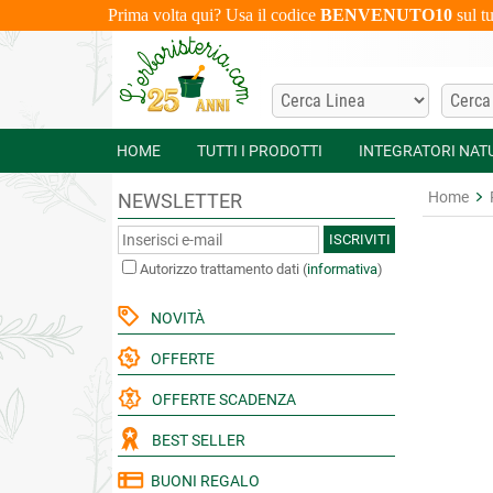
Prima volta qui? Usa il codice
BENVENUTO10
sul t
HOME
TUTTI I PRODOTTI
INTEGRATORI NAT
Home
NEWSLETTER
ISCRIVITI
Autorizzo trattamento dati
(
informativa
)
NOVITÀ
OFFERTE
OFFERTE SCADENZA
BEST SELLER
BUONI REGALO