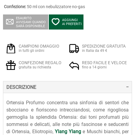
Confezione:
50 ml con nebulizzatore no-gas
ESAURITO
AGGIUNGI
AVVISAMI QUANDO
AI PREFERITI
SARÀ DISPONIBILE
CAMPIONI OMAGGIO
SPEDIZIONE GRATUITA
in tutti gli ordini
in Italia da 49 €
CONFEZIONE REGALO
RESO FACILE E VELOCE
gratuita su richiesta
fino a 14 giorni
DESCRIZIONE
Ortensia Profumo concentra una sinfonia di sentori che
sbocciano e fioriscono intrecciandosi, come rigogliosa
germoglia la splendida Ortensia: dai toni profumati più
sommessi e delicati, alle note più fascinose e seducenti
di Ortensia, Eliotropio,
Ylang Ylang
e Muschi bianchi, per