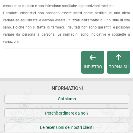
(selezionando l'apposita casella del modulo d'ordine e
consulenza medica e non intendono sostituire le prescrizioni mediche.
specificando l'indirizzo di fatturazione).
I prodotti erboristici non possono essere intesi come sostituti di una dieta
variata ed equilibrata e devono essere utilizzati nell'ambito di uno stile di vita
Dalla tua
Area Cliente
potrai verificare lo stato di lavorazione
sano. Poichè non si tratta di farmaci, i risultati non sono garantiti e possono
dell'ordine e lo stato della spedizione.
variare da persona a persona. Le immagini sono indicative e soggette a
variazioni.
Per qualsiasi informazione, contattaci via
e-mail
.
Per maggiori dettagli, vedi le
Condizioni di vendita
.
INDIETRO
TORNA SU
INFORMAZIONI
Chi siamo
Perchè ordinare da noi?
Le recensioni dei nostri clienti