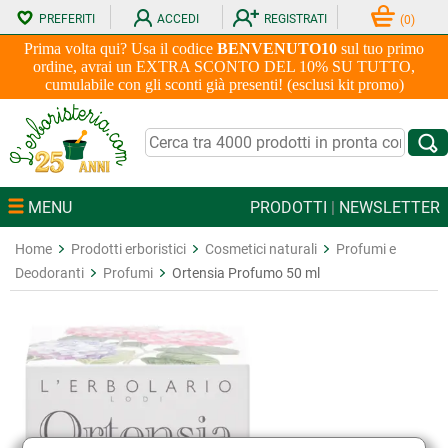
PREFERITI
ACCEDI
REGISTRATI
(
0
)
Prima volta qui? Usa il codice
BENVENUTO10
sul tuo primo
ordine, avrai un EXTRA SCONTO DEL 10% SU TUTTO,
cumulabile con gli sconti già presenti! (esclusi kit promo)
MENU
PRODOTTI
|
NEWSLETTER
Home
Prodotti erboristici
Cosmetici naturali
Profumi e
Deodoranti
Profumi
Ortensia Profumo 50 ml