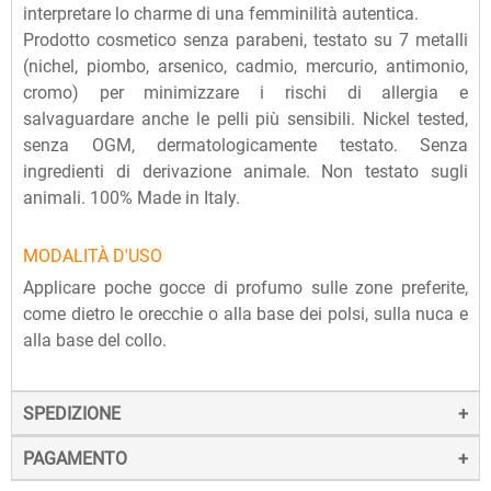
interpretare lo charme di una femminilità autentica.
Prodotto cosmetico senza parabeni, testato su 7 metalli
(nichel, piombo, arsenico, cadmio, mercurio, antimonio,
cromo) per minimizzare i rischi di allergia e
salvaguardare anche le pelli più sensibili. Nickel tested,
senza OGM, dermatologicamente testato. Senza
ingredienti di derivazione animale. Non testato sugli
animali. 100% Made in Italy.
MODALITÀ D'USO
Applicare poche gocce di profumo sulle zone preferite,
come dietro le orecchie o alla base dei polsi, sulla nuca e
alla base del collo.
SPEDIZIONE
PAGAMENTO
La spedizione dei prodotti avviene entro 24 ore dall'ordine
(sabato e festivi esclusi), tramite corriere SDA.