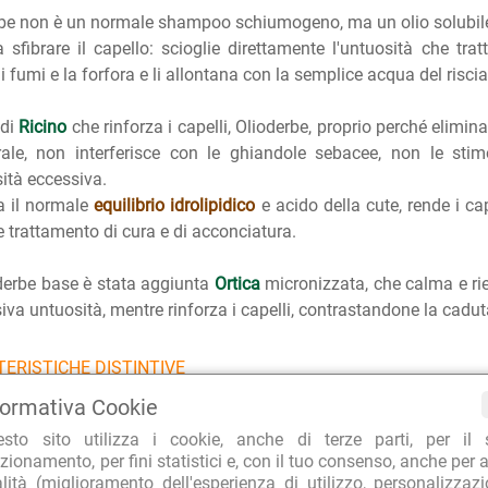
be non è un normale shampoo schiumogeno, ma un olio solubile 
 sfibrare il capello: scioglie direttamente l'untuosità che tra
, i fumi e la forfora e li allontana con la semplice acqua del risci
 di
Ricino
che rinforza i capelli, Olioderbe, proprio perché elimina
rale, non interferisce con le ghiandole sebacee, non le st
sità eccessiva.
a il normale
equilibrio idrolipidico
e acido della cute, rende i cap
re trattamento di cura e di acconciatura.
oderbe base è stata aggiunta
Ortica
micronizzata, che calma e ri
siva untuosità, mentre rinforza i capelli, contrastandone la cadut
ERISTICHE DISTINTIVE
tti Derbe non sono mai stati testati su animali ed aderiscono al 
formativa Cookie
esto sito utilizza i cookie, anche di terze parti, per il 
ITÀ D'USO
zionamento, per fini statistici e, con il tuo consenso, anche per a
alità (miglioramento dell'esperienza di utilizzo, personalizzaz