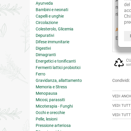
Applica
Ayurveda
de
massag
Bambini e neonati
acc
risciac
Ch
Capelli e unghie
pre
Circolazione
Colesterolo, Glicemia
AVVER
Depurativi
Essendo
Difese immunitarie
Digestivi
Dimagranti
CU
Energetici e tonificanti
sol
Fermenti lattici probiotici
Ferro
Gravidanza, allattamento
Condividi:
Memoria e Stress
Menopausa
VEDI ANCH
Micosi, parassiti
VEDI TUTT
Micoterapia - Funghi
Occhi e orecchie
VEDI TUTT
Pelle, lesioni
Pressione arteriosa