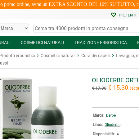
uo primo ordine, avrai un EXTRA SCONTO DEL 10% SU TUTTO, cumulabi
PREFERITI
URALI
COSMETICI NATURALI
TRADIZIONE ERBORISTICA
Prodotti erboristici
Cosmetici naturali
Cura dei capelli
Lavaggio, nu
rassi
OLIODERBE ORTI
€ 15.30
€ 17.00
(sco
Marca:
Derbe
Linea:
Olioderbe
Disponibilità:
4