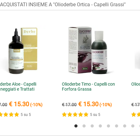
CQUISTATI INSIEME A "Olioderbe Ortica - Capelli Grassi"
derbe Aloe - Capelli
Olioderbe Timo - Capelli con
Olio
neggiati e Trattati
Forfora Grassa
€ 15.30
€ 15.30
7.00
(-10%)
€ 17.00
(-10%)
€ 17
5 su 5
5 su 5