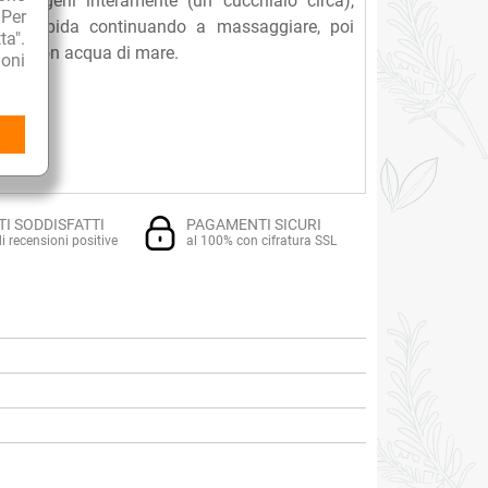
per ungerli interamente (un cucchiaio circa),
 Per
ua tiepida continuando a massaggiare, poi
ta".
nche con acqua di mare.
oni
TI SODDISFATTI
PAGAMENTI SICURI
i recensioni positive
al 100% con cifratura SSL