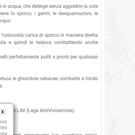
in acqua, che deterge senza aggredire la cute
ttiene lo sporco, i germi, le desquamazioni, le
acquo.
 l'untuosità carica di sporco in maniera diretta
imola e quindi le rieduca combattendo anche
elli perfettamente puliti e pronti per qualsiasi
educa le ghiandole sebacee, combatte a fondo
a.
progetto LAV (Lega AntiVivisezione).
X
suo
ltre
ione