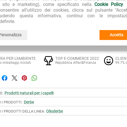
re sulla cute e i capelli asciutti una quantità sufficiente 
l sito e marketing), come specificato nella
Cookie Policy
.
giando con le dita. Cospargere la testa con un po' d'acq
onsentire all'utilizzo dei cookies, clicca sul pulsante "Accet
quare abbondantemente, senza ulteriore lavaggio. Utilizzabile a
iudendo questa informativa, continui con le impostazi
definite.
TENZE
Personalizza
Accetta
 un olio, può opacizzare lo smalto per le unghie.
RA PER L'AMBIENTE
TOP E-COMMERCE 2022
CLIEN
o imballaggi riciclati
Repubblica Affari&Finanza
99.7% d
Prodotti naturali per i capelli
E:
Derbe
I I PRODOTTI:
Olioderbe
I I PRODOTTI DELLA LINEA: