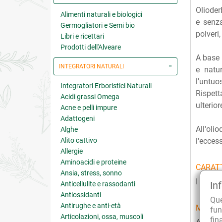
Olioder
Alimenti naturali e biologici
e senza
Germogliatori e Semi bio
polveri
Libri e ricettari
Prodotti dell'Alveare
A base
INTEGRATORI NATURALI
e natu
l'untuo
Integratori Erboristici Naturali
Rispett
Acidi grassi Omega
ulterio
Acne e pelli impure
Adattogeni
All'oli
Alghe
Alito cattivo
l'ecces
Allergie
Aminoacidi e proteine
CARATT
Ansia, stress, sonno
I prodo
In
Anticellulite e rassodanti
Antiossidanti
Qu
Antirughe e anti-età
MODAL
fun
Articolazioni, ossa, muscoli
fin