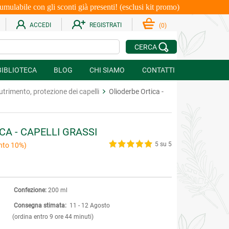
le con gli sconti già presenti! (esclusi kit promo)
ACCEDI
REGISTRATI
(
0
)
CERCA
BIBLIOTECA
BLOG
CHI SIAMO
CONTATTI
trimento, protezione dei capelli
Olioderbe Ortica -
CA - CAPELLI GRASSI
5 su 5
nto 10%)
Confezione:
200 ml
Consegna stimata:
11 - 12 Agosto
(ordina entro 9 ore 44 minuti)