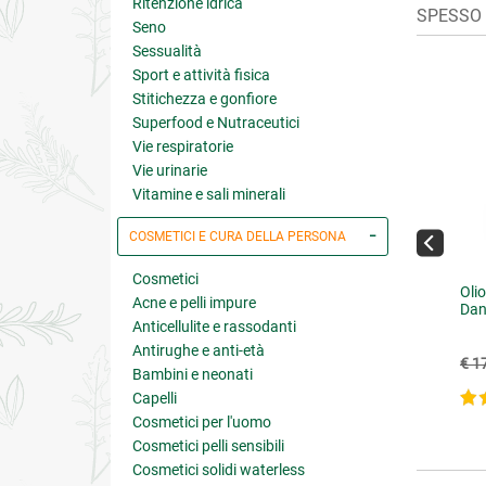
Ritenzione idrica
SPESSO A
Seno
Sessualità
Sport e attività fisica
Stitichezza e gonfiore
Superfood e Nutraceutici
Vie respiratorie
Vie urinarie
Vitamine e sali minerali
COSMETICI E CURA DELLA PERSONA
Cosmetici
o Essenziale Biologico di
Hennè Neutro Naturale
Olio
Acne e pelli impure
ta Piperita
Dan
Anticellulite e rassodanti
Antirughe e anti-età
€ 9.45
€ 5.50
10.50
(-10%)
€ 1
Bambini e neonati
Capelli
5 su 5
4.8 su 5
Cosmetici per l'uomo
Cosmetici pelli sensibili
Cosmetici solidi waterless