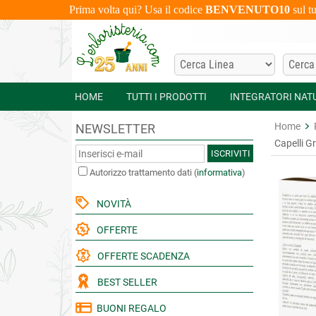
Prima volta qui? Usa il codice
BENVENUTO10
sul t
HOME
TUTTI I PRODOTTI
INTEGRATORI NAT
Home
NEWSLETTER
Capelli G
ISCRIVITI
Autorizzo trattamento dati
(
informativa
)
NOVITÀ
OFFERTE
OFFERTE SCADENZA
BEST SELLER
BUONI REGALO