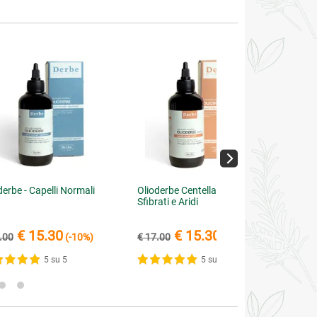
derbe - Capelli Normali
Olioderbe Centella - Capelli
Sfibrati e Aridi
€ 15.30
€ 15.30
.00
(-10%)
€ 17.00
(-10%)
5 su 5
5 su 5