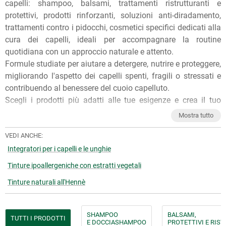
capelli: shampoo, balsami, trattamenti ristrutturanti e
protettivi, prodotti rinforzanti, soluzioni anti-diradamento,
trattamenti contro i pidocchi, cosmetici specifici dedicati alla
cura dei capelli, ideali per accompagnare la routine
quotidiana con un approccio naturale e attento.
Formule studiate per aiutare a detergere, nutrire e proteggere,
migliorando l'aspetto dei capelli spenti, fragili o stressati e
contribuendo al benessere del cuoio capelluto.
Scegli i prodotti più adatti alle tue esigenze e crea il tuo
trattamento personale completo per capelli più forti, sani,
Mostra tutto
luminosi e vitali, con tutta la qualità della tradizione
erboristica.
VEDI ANCHE:
Per qualunque consiglio sull'utilizzo dei nostri prodotti, puoi
Integratori per i capelli e le unghie
chiedere ai nostri erboristi una
consulenza gratuita
e senza
Tinture ipoallergeniche con estratti vegetali
impegno. Per ulteriori informazioni, inoltre, puoi consultare
Tinture naturali all'Hennè
gli
Articoli di approfondimento
sul nostro blog.
SHAMPOO
BALSAMI,
TUTTI I PRODOTTI
E DOCCIASHAMPOO
PROTETTIVI E RIS