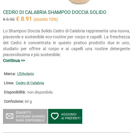
CEDRO DI CALABRIA SHAMPOO DOCCIA SOLIDO
€ 8.91
€ 9.90
(sconto 10%)
Lo Shampoo Doccia Solido Cedro di Calabria rappresenta una nuova,
piacevole e sostenibile eco-routine per corpo e capelli. La freschezza
del Cedro è concentrata in questo pratico prodotto due in uno,
studiato per offrire al corpo e ai capelli una routine detergente
piacevolissima e più sostenibile.
Continua >>
Marca:
L'Erbolario
Linea:
Cedro di Calabria
Disponibilità:
non disponibile.
Confezione:
60 g
ESAURITO
AGGIUNGI
AVVISAMI QUANDO
AI PREFERITI
SARÀ DISPONIBILE