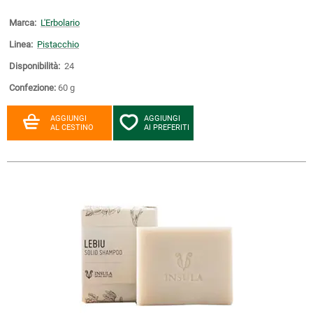
Marca:
L'Erbolario
Linea:
Pistacchio
Disponibilità:
24
Confezione:
60 g
AGGIUNGI
AGGIUNGI
AL CESTINO
AI PREFERITI