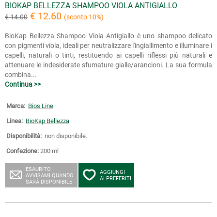
BIOKAP BELLEZZA SHAMPOO VIOLA ANTIGIALLO
€ 12.60
€ 14.00
(sconto 10%)
BioKap Bellezza Shampoo Viola Antigiallo è uno shampoo delicato
con pigmenti viola, ideali per neutralizzare l'ingiallimento e illuminare i
capelli, naturali o tinti, restituendo ai capelli riflessi più naturali e
attenuare le indesiderate sfumature gialle/arancioni. La sua formula
combina...
Continua >>
Marca:
Bios Line
Linea:
BioKap Bellezza
Disponibilità:
non disponibile.
Confezione:
200 ml
ESAURITO
AGGIUNGI
AVVISAMI QUANDO
AI PREFERITI
SARÀ DISPONIBILE