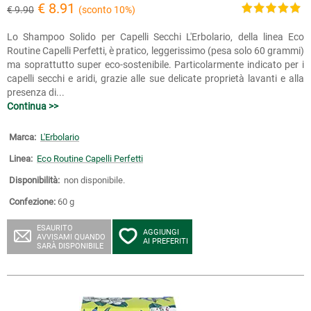
€ 8.91
€ 9.90
(sconto 10%)
Lo Shampoo Solido per Capelli Secchi L'Erbolario, della linea Eco
Routine Capelli Perfetti, è pratico, leggerissimo (pesa solo 60 grammi)
ma soprattutto super eco-sostenibile. Particolarmente indicato per i
capelli secchi e aridi, grazie alle sue delicate proprietà lavanti e alla
presenza di...
Continua >>
Marca:
L'Erbolario
Linea:
Eco Routine Capelli Perfetti
Disponibilità:
non disponibile.
Confezione:
60 g
ESAURITO
AGGIUNGI
AVVISAMI QUANDO
AI PREFERITI
SARÀ DISPONIBILE