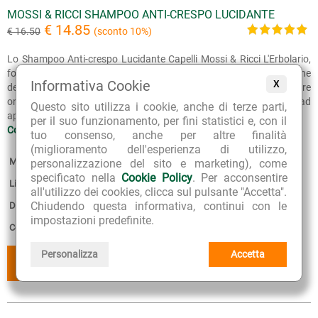
MOSSI & RICCI SHAMPOO ANTI-CRESPO LUCIDANTE
€ 14.85
€ 16.50
(sconto 10%)
Lo Shampoo Anti-crespo Lucidante Capelli Mossi & Ricci L'Erbolario,
formulato con ingredienti di origine naturale, assicura una detersione
Informativa Cookie
X
delicata e permette di dire addio ai capelli crespi e secchi e riscoprire
onde e ricci definiti, morbidi e lucenti. I capelli mossi e ricci tendono ad
Questo sito utilizza i cookie, anche di terze parti,
apparire...
per il suo funzionamento, per fini statistici e, con il
Continua >>
tuo consenso, anche per altre finalità
(miglioramento dell'esperienza di utilizzo,
Marca:
L'Erbolario
personalizzazione del sito e marketing), come
specificato nella
Cookie Policy
. Per acconsentire
Linea:
Mossi e Ricci
all'utilizzo dei cookies, clicca sul pulsante "Accetta".
Chiudendo questa informativa, continui con le
Disponibilità:
2
impostazioni predefinite.
Confezione:
250 ml
Personalizza
Accetta
AGGIUNGI
AGGIUNGI
AL CESTINO
AI PREFERITI