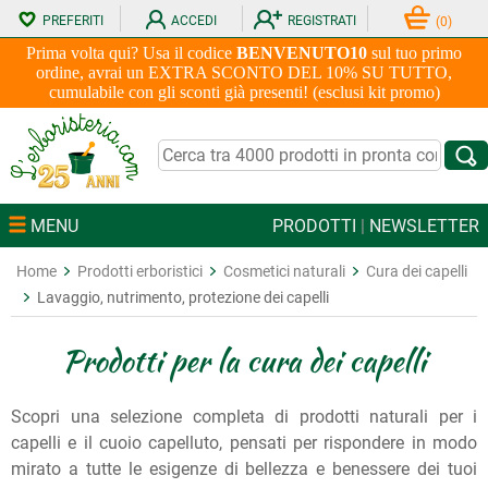
PREFERITI
ACCEDI
REGISTRATI
(
0
)
Prima volta qui? Usa il codice
BENVENUTO10
sul tuo primo
ordine, avrai un EXTRA SCONTO DEL 10% SU TUTTO,
cumulabile con gli sconti già presenti! (esclusi kit promo)
MENU
PRODOTTI
|
NEWSLETTER
Home
Prodotti erboristici
Cosmetici naturali
Cura dei capelli
Lavaggio, nutrimento, protezione dei capelli
Prodotti per la cura dei capelli
Scopri una selezione completa di prodotti naturali per i
capelli e il cuoio capelluto, pensati per rispondere in modo
mirato a tutte le esigenze di bellezza e benessere dei tuoi