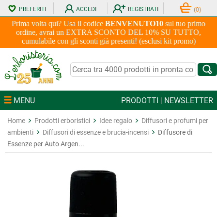
PREFERITI
ACCEDI
REGISTRATI
(
0
)
Prima volta qui? Usa il codice
BENVENUTO10
sul tuo primo
ordine, avrai un EXTRA SCONTO DEL 10% SU TUTTO,
cumulabile con gli sconti già presenti! (esclusi kit promo)
MENU
PRODOTTI
|
NEWSLETTER
Home
Prodotti erboristici
Idee regalo
Diffusori e profumi per
ambienti
Diffusori di essenze e brucia-incensi
Diffusore di
Essenze per Auto Argen...