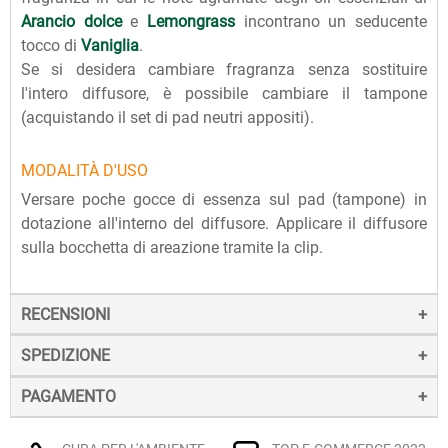
Arancio dolce
e
Lemongrass
incontrano un seducente
tocco di
Vaniglia
.
Se si desidera cambiare fragranza senza sostituire
l'intero diffusore, è possibile cambiare il tampone
(acquistando il set di pad neutri appositi).
MODALITÀ D'USO
Versare poche gocce di essenza sul pad (tampone) in
dotazione all'interno del diffusore. Applicare il diffusore
sulla bocchetta di areazione tramite la clip.
RECENSIONI
SPEDIZIONE
PAGAMENTO
La spedizione dei prodotti avviene entro 24 ore dall'ordine
(sabato e festivi esclusi), tramite corriere SDA.
Il pagamento degli ordini può avvenire:
Quando l'ordine sarà spedito, riceverai una e-mail di