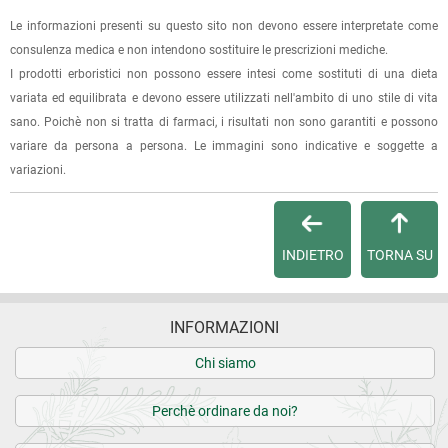
specificando l'indirizzo di fatturazione).
Le informazioni presenti su questo sito non devono essere interpretate come
consulenza medica e non intendono sostituire le prescrizioni mediche.
Dalla tua
Area Cliente
potrai verificare lo stato di lavorazione
I prodotti erboristici non possono essere intesi come sostituti di una dieta
dell'ordine e lo stato della spedizione.
variata ed equilibrata e devono essere utilizzati nell'ambito di uno stile di vita
sano. Poichè non si tratta di farmaci, i risultati non sono garantiti e possono
Per qualsiasi informazione, contattaci via
e-mail
.
variare da persona a persona. Le immagini sono indicative e soggette a
variazioni.
Per maggiori dettagli, vedi le
Condizioni di vendita
.
INDIETRO
TORNA SU
INFORMAZIONI
Chi siamo
Perchè ordinare da noi?