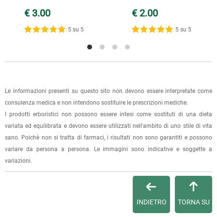
conferma dell'ordine.
Per scegliere questa possibilità, seleziona l'opzione "Ritiro in
***
€ 3.00
€ 2.00
negozio" al momento della scelta della modalità di
spedizione, in questo modo non ti verranno addebitate le
5 su 5
5 su 5
1 recensione verificata da
eKomi
spese di spedizione e sarai avvisato con una e-mail quando
l'ordine sarà pronto per il ritiro.
La spedizione è accompagnata da un riepilogo d'ordine,
oppure dalla fattura se richiesta al momento dell'ordine
Le informazioni presenti su questo sito non devono essere interpretate come
(selezionando l'apposita casella del modulo d'ordine e
consulenza medica e non intendono sostituire le prescrizioni mediche.
specificando l'indirizzo di fatturazione).
I prodotti erboristici non possono essere intesi come sostituti di una dieta
variata ed equilibrata e devono essere utilizzati nell'ambito di uno stile di vita
Dalla tua
Area Cliente
potrai verificare lo stato di lavorazione
sano. Poichè non si tratta di farmaci, i risultati non sono garantiti e possono
dell'ordine e lo stato della spedizione.
variare da persona a persona. Le immagini sono indicative e soggette a
variazioni.
Per qualsiasi informazione, contattaci via
e-mail
.
Per maggiori dettagli, vedi le
Condizioni di vendita
.
INDIETRO
TORNA SU