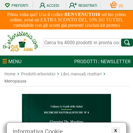
PREFERITI
ACCEDI
REGISTRATI
(
0
)
Prima volta qui? Usa il codice
BENVENUTO10
sul tuo primo
ordine, avrai un EXTRA SCONTO DEL 10% SU TUTTO,
cumulabile con gli sconti già presenti! (esclusi kit promo)
MENU
PRODOTTI
|
NEWSLETTER
Home
Prodotti erboristici
Libri, manuali, ricettari
Menopausa
Informativa Cookie
X