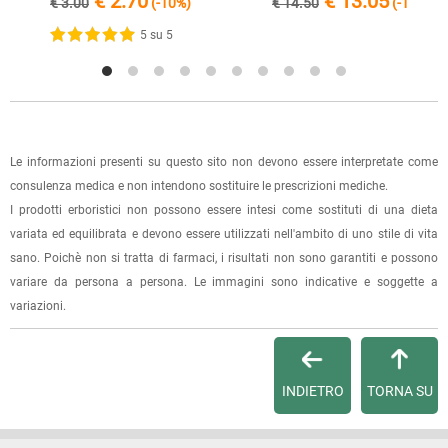
€ 2.70
€ 13.05
€ 3.00
(-10%)
€ 14.50
(-10%)
1 recensione verificata da
eKomi
spese di spedizione e sarai avvisato con una e-mail quando
l'ordine sarà pronto per il ritiro.
5 su 5
La spedizione è accompagnata da un riepilogo d'ordine,
oppure dalla fattura se richiesta al momento dell'ordine
(selezionando l'apposita casella del modulo d'ordine e
specificando l'indirizzo di fatturazione).
Le informazioni presenti su questo sito non devono essere interpretate come
consulenza medica e non intendono sostituire le prescrizioni mediche.
Dalla tua
Area Cliente
potrai verificare lo stato di lavorazione
I prodotti erboristici non possono essere intesi come sostituti di una dieta
dell'ordine e lo stato della spedizione.
variata ed equilibrata e devono essere utilizzati nell'ambito di uno stile di vita
sano. Poichè non si tratta di farmaci, i risultati non sono garantiti e possono
Per qualsiasi informazione, contattaci via
e-mail
.
variare da persona a persona. Le immagini sono indicative e soggette a
variazioni.
Per maggiori dettagli, vedi le
Condizioni di vendita
.
INDIETRO
TORNA SU