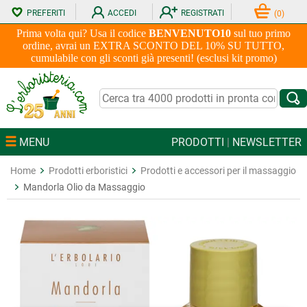
PREFERITI
ACCEDI
REGISTRATI
(
0
)
Prima volta qui? Usa il codice
BENVENUTO10
sul tuo primo
ordine, avrai un EXTRA SCONTO DEL 10% SU TUTTO,
cumulabile con gli sconti già presenti! (esclusi kit promo)
MENU
PRODOTTI
|
NEWSLETTER
Home
Prodotti erboristici
Prodotti e accessori per il massaggio
Mandorla Olio da Massaggio