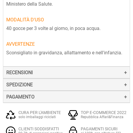
Ministero della Salute.
MODALITÀ D'USO
40 gocce per 3 volte al giorno, in poca acqua.
AVVERTENZE
Sconsigliato in gravidanza, allattamento e nell'infanzia.
RECENSIONI
SPEDIZIONE
PAGAMENTO
La spedizione dei prodotti avviene entro 24 ore dall'ordine
(sabato e festivi esclusi), tramite corriere SDA.
Il pagamento degli ordini può avvenire:
Quando l'ordine sarà spedito, riceverai una e-mail di
CURA PER L'AMBIENTE
TOP E-COMMERCE 2022
solo imballaggi riciclati
Repubblica Affari&Finanza
conferma, contenente un link alla tracciatura online
Con
Carte di credito o debito VISA, Mastercard, PostePay
(e
dell'invio, che ti permetterà di verificare in tempo reale lo
CLIENTI SODDISFATTI
PAGAMENTI SICURI
altre carte prepagate abilitate), su server sicuro Paypal.
stato della spedizione.