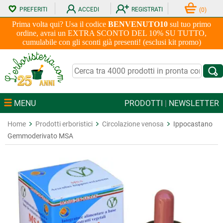
PREFERITI
ACCEDI
REGISTRATI
(
0
)
Prima volta qui? Usa il codice
BENVENUTO10
sul tuo primo
ordine, avrai un EXTRA SCONTO DEL 10% SU TUTTO,
cumulabile con gli sconti già presenti! (esclusi kit promo)
MENU
PRODOTTI
|
NEWSLETTER
Home
Prodotti erboristici
Circolazione venosa
Ippocastano
Gemmoderivato MSA