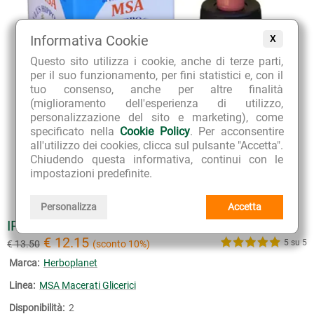
Informativa Cookie
X
Questo sito utilizza i cookie, anche di terze parti,
per il suo funzionamento, per fini statistici e, con il
tuo consenso, anche per altre finalità
(miglioramento dell'esperienza di utilizzo,
personalizzazione del sito e marketing), come
specificato nella
Cookie Policy
. Per acconsentire
all'utilizzo dei cookies, clicca sul pulsante "Accetta".
Chiudendo questa informativa, continui con le
impostazioni predefinite.
Personalizza
Accetta
IPPOCASTANO GEMMODERIVATO MSA
€ 12.15
5 su 5
€ 13.50
(sconto 10%)
Marca:
Herboplanet
Linea:
MSA Macerati Glicerici
Disponibilità:
2