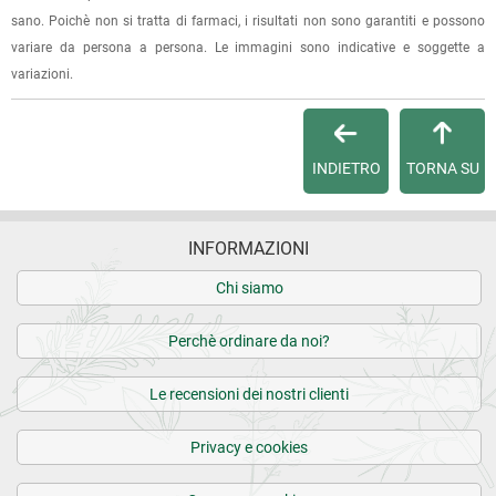
dell'ordine e lo stato della spedizione.
sano. Poichè non si tratta di farmaci, i risultati non sono garantiti e possono
variare da persona a persona. Le immagini sono indicative e soggette a
Per qualsiasi informazione, contattaci via
e-mail
.
variazioni.
Per maggiori dettagli, vedi le
Condizioni di vendita
.
INDIETRO
TORNA SU
INFORMAZIONI
Chi siamo
Perchè ordinare da noi?
Le recensioni dei nostri clienti
Privacy e cookies