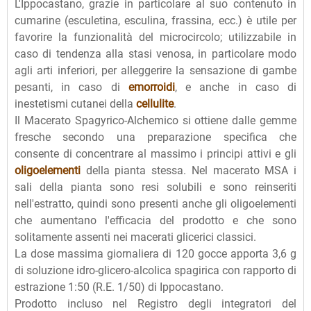
L'Ippocastano, grazie in particolare al suo contenuto in
cumarine (esculetina, esculina, frassina, ecc.) è utile per
favorire la funzionalità del microcircolo; utilizzabile in
caso di tendenza alla stasi venosa, in particolare modo
agli arti inferiori, per alleggerire la sensazione di gambe
pesanti, in caso di
emorroidi
, e anche in caso di
inestetismi cutanei della
cellulite
.
Il Macerato Spagyrico-Alchemico si ottiene dalle gemme
fresche secondo una preparazione specifica che
consente di concentrare al massimo i principi attivi e gli
oligoelementi
della pianta stessa. Nel macerato MSA i
sali della pianta sono resi solubili e sono reinseriti
nell'estratto, quindi sono presenti anche gli oligoelementi
che aumentano l'efficacia del prodotto e che sono
solitamente assenti nei macerati glicerici classici.
La dose massima giornaliera di 120 gocce apporta 3,6 g
di soluzione idro-glicero-alcolica spagirica con rapporto di
estrazione 1:50 (R.E. 1/50) di Ippocastano.
Prodotto incluso nel Registro degli integratori del