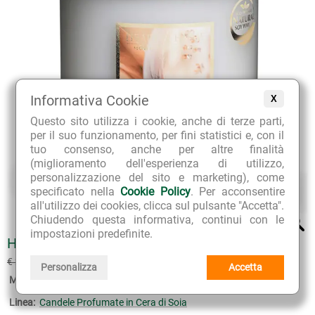
Informativa Cookie
X
Questo sito utilizza i cookie, anche di terze parti,
per il suo funzionamento, per fini statistici e, con il
tuo consenso, anche per altre finalità
(miglioramento dell'esperienza di utilizzo,
personalizzazione del sito e marketing), come
specificato nella
Cookie Policy
. Per acconsentire
all'utilizzo dei cookies, clicca sul pulsante "Accetta".
Chiudendo questa informativa, continui con le
impostazioni predefinite.
HEART & HOME CANDELA ANGEL TOUCH BIG
€ 21.56
€ 23.95
(sconto 10%)
Personalizza
Accetta
Marca:
Heart & Home
Linea:
Candele Profumate in Cera di Soia