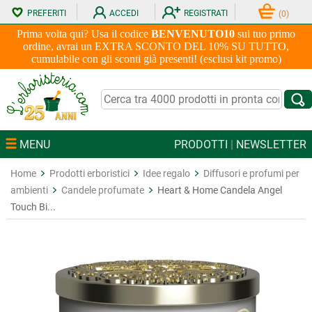
PREFERITI
ACCEDI
REGISTRATI
(
0
)
Prima volta qui? Usa il codice
BENVENUTO10
sul tuo primo
ordine, avrai un EXTRA SCONTO DEL 10% SU TUTTO,
cumulabile con gli sconti già presenti! (esclusi kit promo)
MENU
PRODOTTI
|
NEWSLETTER
Home
Prodotti erboristici
Idee regalo
Diffusori e profumi per
ambienti
Candele profumate
Heart & Home Candela Angel
Touch Bi...