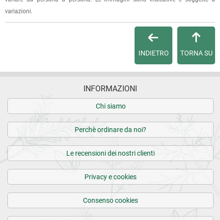
Per qualsiasi informazione, contattaci via
e-mail
.
variazioni.
Per maggiori dettagli, vedi le
Condizioni di vendita
.
INDIETRO
TORNA SU
INFORMAZIONI
Chi siamo
Perchè ordinare da noi?
Le recensioni dei nostri clienti
Privacy e cookies
Consenso cookies