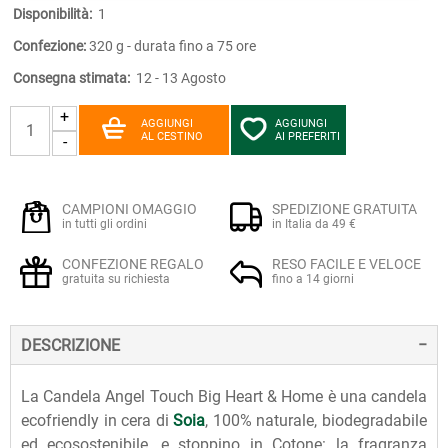
Disponibilità:
1
Confezione:
320 g - durata fino a 75 ore
Consegna stimata:
12 - 13 Agosto
+
AGGIUNGI
AGGIUNGI
AL CESTINO
AI PREFERITI
-
CAMPIONI OMAGGIO
SPEDIZIONE GRATUITA
in tutti gli ordini
in Italia da 49 €
CONFEZIONE REGALO
RESO FACILE E VELOCE
gratuita su richiesta
fino a 14 giorni
DESCRIZIONE
La Candela Angel Touch Big Heart & Home è una candela
ecofriendly in cera di
Soia
, 100% naturale, biodegradabile
ed ecosostenibile, e stoppino in Cotone: la fragranza