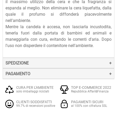
il massimo utilizzo della cera e che la fragranza si
espanda al meglio. Non eliminare la cera liquefatta, dalla
quale il profumo si diffonderà piacevolmente
nell'ambiente.
Mentre la candela è accesa, non lasciarla incustodita,
tenerla fuori dalla portata di bambini ed animali e
maneggiarla con cura, evitando le correnti d'aria. Dopo
l'uso non disperdere il contenitore nell'ambiente.
SPEDIZIONE
PAGAMENTO
La spedizione dei prodotti avviene entro 24 ore dall'ordine
(sabato e festivi esclusi), tramite corriere SDA.
Il pagamento degli ordini può avvenire:
Quando l'ordine sarà spedito, riceverai una e-mail di
CURA PER L'AMBIENTE
TOP E-COMMERCE 2022
solo imballaggi riciclati
Repubblica Affari&Finanza
conferma, contenente un link alla tracciatura online
Con
Carte di credito o debito VISA, Mastercard, PostePay
(e
dell'invio, che ti permetterà di verificare in tempo reale lo
CLIENTI SODDISFATTI
PAGAMENTI SICURI
altre carte prepagate abilitate), su server sicuro Paypal.
stato della spedizione.
99.7% di recensioni positive
al 100% con cifratura SSL
La consegna avviene normalmente in 2-3 giorni lavorativi.
Tramite
Paypal
, leader mondiale nei pagamenti online, che