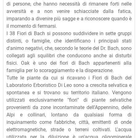
di persone, che hanno necessità di rimanere forti nelle
avversità e a non venire schiacciate dalla fatica,
imparando a divenire più sagge e a riconoscere quando è
il momento di fermarsi.
I 38 Fiori di Bach si possono suddividere in sette gruppi
distinti, o famiglie, che identificano i principali stati
d'animo negativi, che, secondo le teorie del Dr. Bach, sono
collegati agli squilibri che conducono anche ai disturbi
fisici. Oak è uno dei fiori di Bach appartenenti alla
famiglia per lo scoraggiamento e la disperazione.
Tutte le piante da cui si ricavano i Fiori di Bach del
Laboratorio Erboristico Di Leo sono a crescita selvatica e
spontanea e si trovano su territorio italiano. Vengono
utilizzati esclusivamente "fiori" di piante selvatiche
provenienti da zone incontaminate dell'Appennino, delle
Alpi e collinari, lontano da qualsiasi forma di
inquinamento come fabbriche, città, emittenti di onde
elettromagnetiche, strade o terreni coltivati. L'acqua
utilizzata per la diluizione è un'acqua oligominerale