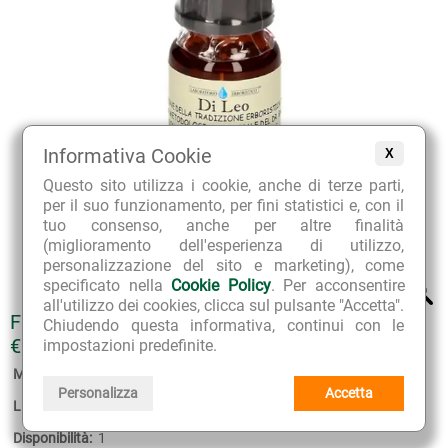
Informativa Cookie
X
Questo sito utilizza i cookie, anche di terze parti,
per il suo funzionamento, per fini statistici e, con il
tuo consenso, anche per altre finalità
(miglioramento dell'esperienza di utilizzo,
personalizzazione del sito e marketing), come
specificato nella
Cookie Policy
. Per acconsentire
all'utilizzo dei cookies, clicca sul pulsante "Accetta".
FIORI DI BACH ESTRATTO FLOREALE 22 OAK
Chiudendo questa informativa, continui con le
€ 11.80
impostazioni predefinite.
Marca:
Laboratorio Erboristico Di Leo
Personalizza
Accetta
Linea:
Estratti Floreali di Fiori di Bach
Disponibilità:
1