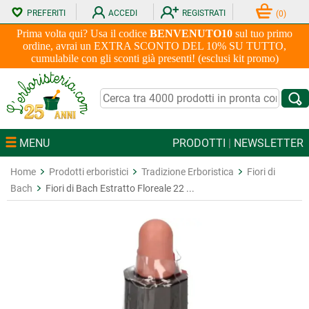
PREFERITI
ACCEDI
REGISTRATI
(
0
)
Prima volta qui? Usa il codice
BENVENUTO10
sul tuo primo
ordine, avrai un EXTRA SCONTO DEL 10% SU TUTTO,
cumulabile con gli sconti già presenti! (esclusi kit promo)
MENU
PRODOTTI
|
NEWSLETTER
Home
Prodotti erboristici
Tradizione Erboristica
Fiori di
Bach
Fiori di Bach Estratto Floreale 22 ...