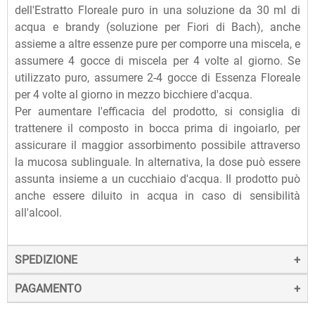
dell'Estratto Floreale puro in una soluzione da 30 ml di
acqua e brandy (soluzione per Fiori di Bach), anche
assieme a altre essenze pure per comporre una miscela, e
assumere 4 gocce di miscela per 4 volte al giorno. Se
utilizzato puro, assumere 2-4 gocce di Essenza Floreale
per 4 volte al giorno in mezzo bicchiere d'acqua.
Per aumentare l'efficacia del prodotto, si consiglia di
trattenere il composto in bocca prima di ingoiarlo, per
assicurare il maggior assorbimento possibile attraverso
la mucosa sublinguale. In alternativa, la dose può essere
assunta insieme a un cucchiaio d'acqua. Il prodotto può
anche essere diluito in acqua in caso di sensibilità
all'alcool.
SPEDIZIONE
PAGAMENTO
La spedizione dei prodotti avviene entro 24 ore dall'ordine
(sabato e festivi esclusi), tramite corriere SDA.