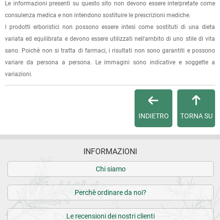
(selezionando l'apposita casella del modulo d'ordine e
Le informazioni presenti su questo sito non devono essere interpretate come
specificando l'indirizzo di fatturazione).
consulenza medica e non intendono sostituire le prescrizioni mediche.
I prodotti erboristici non possono essere intesi come sostituti di una dieta
Dalla tua
Area Cliente
potrai verificare lo stato di lavorazione
variata ed equilibrata e devono essere utilizzati nell'ambito di uno stile di vita
dell'ordine e lo stato della spedizione.
sano. Poichè non si tratta di farmaci, i risultati non sono garantiti e possono
variare da persona a persona. Le immagini sono indicative e soggette a
Per qualsiasi informazione, contattaci via
e-mail
.
variazioni.
Per maggiori dettagli, vedi le
Condizioni di vendita
.
INDIETRO
TORNA SU
INFORMAZIONI
Chi siamo
Perchè ordinare da noi?
Le recensioni dei nostri clienti