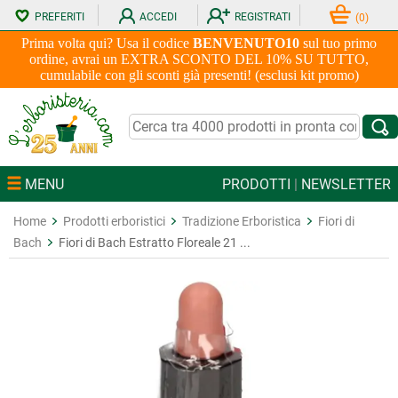
PREFERITI
ACCEDI
REGISTRATI
(
0
)
Prima volta qui? Usa il codice
BENVENUTO10
sul tuo primo
ordine, avrai un EXTRA SCONTO DEL 10% SU TUTTO,
cumulabile con gli sconti già presenti! (esclusi kit promo)
MENU
PRODOTTI
|
NEWSLETTER
Home
Prodotti erboristici
Tradizione Erboristica
Fiori di
Bach
Fiori di Bach Estratto Floreale 21 ...