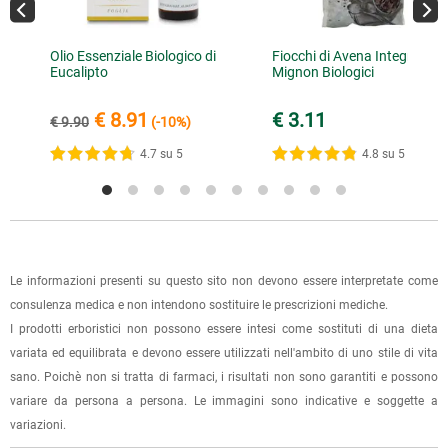
inviare la ricevuta di versamento all'e-mail
RECENSIONI PIÚ RECENTI
info@lerboristeria.com
.
È possibile effettuare un ordine sul sito e recarsi a ritirarlo
I dati per il pagamento saranno riportati anche nell'email di
Olio Essenziale Biologico di
Fiocchi di Avena Integrale
direttamente nel punto vendita di Via Iglesias 5/B a Cagliari.
20.07.2021
Eucalipto
Mignon Biologici
conferma dell'ordine.
Per scegliere questa possibilità, seleziona l'opzione "Ritiro in
Ottimo
negozio" al momento della scelta della modalità di
€ 8.91
€ 3.11
€ 9.90
(-10%)
spedizione, in questo modo non ti verranno addebitate le
4.7 su 5
4.8 su 5
1 recensione verificata da
eKomi
spese di spedizione e sarai avvisato con una e-mail quando
l'ordine sarà pronto per il ritiro.
La spedizione è accompagnata da un riepilogo d'ordine,
oppure dalla fattura se richiesta al momento dell'ordine
(selezionando l'apposita casella del modulo d'ordine e
Le informazioni presenti su questo sito non devono essere interpretate come
specificando l'indirizzo di fatturazione).
consulenza medica e non intendono sostituire le prescrizioni mediche.
I prodotti erboristici non possono essere intesi come sostituti di una dieta
Dalla tua
Area Cliente
potrai verificare lo stato di lavorazione
variata ed equilibrata e devono essere utilizzati nell'ambito di uno stile di vita
dell'ordine e lo stato della spedizione.
sano. Poichè non si tratta di farmaci, i risultati non sono garantiti e possono
variare da persona a persona. Le immagini sono indicative e soggette a
Per qualsiasi informazione, contattaci via
e-mail
.
variazioni.