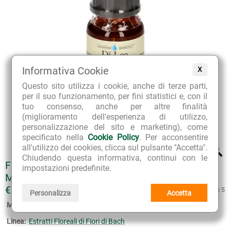
Informativa Cookie
X
Questo sito utilizza i cookie, anche di terze parti,
per il suo funzionamento, per fini statistici e, con il
tuo consenso, anche per altre finalità
(miglioramento dell'esperienza di utilizzo,
personalizzazione del sito e marketing), come
specificato nella
Cookie Policy
. Per acconsentire
all'utilizzo dei cookies, clicca sul pulsante "Accetta".
Chiudendo questa informativa, continui con le
FIORI DI BACH ESTRATTO FLOREALE 21
impostazioni predefinite.
MUSTARD
€ 11.80
5 su 5
Personalizza
Accetta
Marca:
Laboratorio Erboristico Di Leo
Linea:
Estratti Floreali di Fiori di Bach