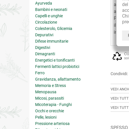
Ayurveda
de
altre e
Bambini e neonati
acc
assumer
Ch
Capelli e unghie
Per aum
pre
Circolazione
il magg
Colesterolo, Glicemia
insieme
Depurativi
Difese immunitarie
Digestivi
Dimagranti
CU
sol
Energetici e tonificanti
Fermenti lattici probiotici
Ferro
Condividi:
Gravidanza, allattamento
Memoria e Stress
VEDI ANCH
Menopausa
Micosi, parassiti
VEDI TUTT
Micoterapia - Funghi
VEDI TUTT
Occhi e orecchie
Pelle, lesioni
Pressione arteriosa
SPESSO C