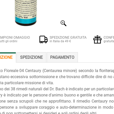
MPIONI OMAGGIO
SPEDIZIONE GRATUITA
CONF
tutti gli ordini
in Italia da 49 €
gratuit
IZIONE
SPEDIZIONE
PAGAMENTO
tto Floreale 04 Centaury (Centaurea minore) secondo la floriterap
tano eccessiva sottomissione e che trovano difficile dire di no a
ia particolare missione di vita.
o dei 38 rimedi naturali del Dr. Bach è indicato per un particolar
y è indicato per le persone d'animo buono e gentile e che amano
one senza scrupoli che ne approfittano. Il rimedio Centaury no
 persone a sviluppare coraggio e auto-determinazione in modo
 di non sottomettersi ai desideri e agli ordini degli altri.