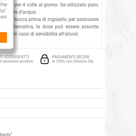
 Per
cela per 4 volte al giorno. Se utilizzato puro,
ta".
bicchiere d'acqua.
oni
posto in bocca prima di ingoiarlo, per assicurare
. In alternativa, la dose può essere assunta
cqua in caso di sensibilità all'alcool.
TI SODDISFATTI
PAGAMENTI SICURI
i recensioni positive
al 100% con cifratura SSL
taury"