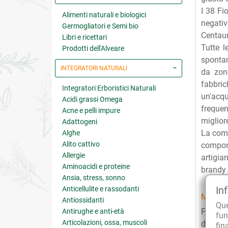
I 38 Fi
Alimenti naturali e biologici
negativ
Germogliatori e Semi bio
Centaur
Libri e ricettari
Tutte l
Prodotti dell'Alveare
spontan
INTEGRATORI NATURALI
da zon
fabbric
Integratori Erboristici Naturali
un'acqu
Acidi grassi Omega
frequen
Acne e pelli impure
migliore
Adattogeni
La comp
Alghe
Alito cattivo
compong
Allergie
artigia
Aminoacidi e proteine
brandy 
Ansia, stress, sonno
In
Anticellulite e rassodanti
MODAL
Antiossidanti
Qu
Può es
Antirughe e anti-età
fun
Articolazioni, ossa, muscoli
dell'Es
fin