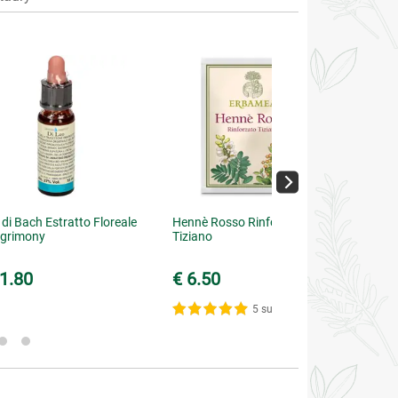
i di Bach Estratto Floreale
Hennè Rosso Rinforzato
Agrimony
Tiziano
1.80
€ 6.50
5 su 5