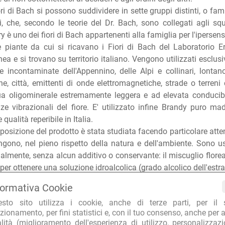
ori di Bach si possono suddividere in sette gruppi distinti, o fami
i, che, secondo le teorie del Dr. Bach, sono collegati agli squ
y è uno dei fiori di Bach appartenenti alla famiglia per l'ipersensi
e piante da cui si ricavano i Fiori di Bach del Laboratorio E
ea e si trovano su territorio italiano. Vengono utilizzati esclusi
e incontaminate dell'Appennino, delle Alpi e collinari, lont
he, città, emittenti di onde elettromagnetiche, strade o terreni c
a oligominerale estremamente leggera e ad elevata conducibili
ze vibrazionali del fiore. E' utilizzato infine Brandy puro mad
 qualità reperibile in Italia.
osizione del prodotto è stata studiata facendo particolare atte
ono, nel pieno rispetto della natura e dell'ambiente. Sono usat
nalmente, senza alcun additivo o conservante: il miscuglio floreal
per ottenere una soluzione idroalcolica (grado alcolico dell'estrat
formativa Cookie
ITÀ D'USO
esto sito utilizza i cookie, anche di terze parti, per il 
sere utilizzato miscelato alla soluzione per Fiori di Bach d
zionamento, per fini statistici e, con il tuo consenso, anche per a
tratto Floreale puro in una soluzione da 30 ml di acqua e brandy
alità (miglioramento dell'esperienza di utilizzo, personalizzaz