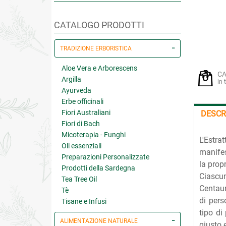
CATALOGO PRODOTTI
TRADIZIONE ERBORISTICA
Aloe Vera e Arborescens
CA
Argilla
in 
Ayurveda
Erbe officinali
Fiori Australiani
DESCR
Fiori di Bach
Micoterapia - Funghi
L'Estra
Oli essenziali
manifes
Preparazioni Personalizzate
la propr
Prodotti della Sardegna
Ciascun
Tea Tree Oil
Centaur
Tè
di pers
Tisane e Infusi
tipo di
ALIMENTAZIONE NATURALE
giusto e