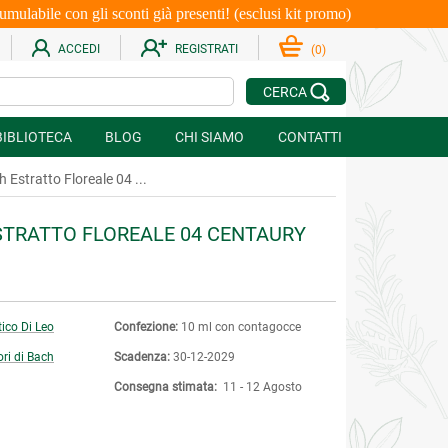
le con gli sconti già presenti! (esclusi kit promo)
ACCEDI
REGISTRATI
(
0
)
CERCA
BIBLIOTECA
BLOG
CHI SIAMO
CONTATTI
h Estratto Floreale 04 ...
ESTRATTO FLOREALE 04 CENTAURY
tico Di Leo
Confezione:
10 ml con contagocce
iori di Bach
Scadenza:
30-12-2029
Consegna stimata:
11 - 12 Agosto