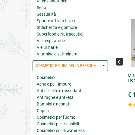
Ritenzione idrica
Seno
Sessualità
Sport e attività fisica
Stitichezza e gonfiore
Superfood e Nutraceutici
Vie respiratorie
Vie urinarie
Vitamine e sali minerali
COSMETICI E CURA DELLA PERSONA
ana del Biotipo Terra
Tisana del Biotipo Acqua -
Mis
Cosmetici
nuova formula
Fior
Acne e pelli impure
Anticellulite e rassodanti
8.00
€ 8.00
€ 
Antirughe e anti-età
Bambini e neonati
4.6 su 5
4.9 su 5
Capelli
Cosmetici per l'uomo
Cosmetici pelli sensibili
Cosmetici solidi waterless