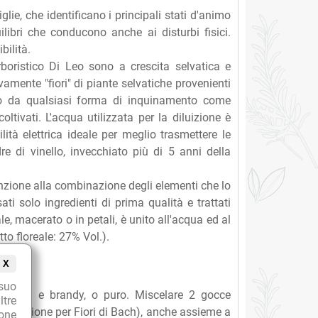
glie, che identificano i principali stati d'animo
ilibri che conducono anche ai disturbi fisici.
bilità.
rboristico Di Leo sono a crescita selvatica e
vamente "fiori" di piante selvatiche provenienti
ano da qualsiasi forma di inquinamento come
oltivati. L'acqua utilizzata per la diluizione è
tà elettrica ideale per meglio trasmettere le
re di vinello, invecchiato più di 5 anni della
nzione alla combinazione degli elementi che lo
i solo ingredienti di prima qualità e trattati
e, macerato o in petali, è unito all'acqua ed al
to floreale: 27% Vol.).
X
suo
i acqua e brandy, o puro. Miscelare 2 gocce
ltre
 (soluzione per Fiori di Bach), anche assieme a
ione