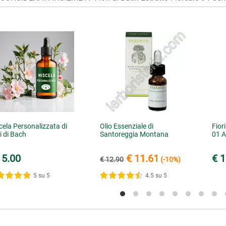
cela Personalizzata di
Olio Essenziale di
Fior
i di Bach
Santoreggia Montana
01 
15.00
€ 11.61
€ 1
€ 12.90
(-10%)
5 su 5
4.5 su 5