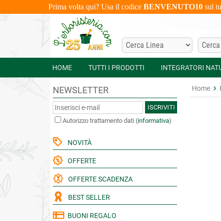
Prima volta qui? Usa il codice
BENVENUTO10
sul t
HOME
TUTTI I PRODOTTI
INTEGRATORI NAT
Home
NEWSLETTER
ISCRIVITI
Autorizzo trattamento dati
(
informativa
)
NOVITÀ
OFFERTE
OFFERTE SCADENZA
BEST SELLER
BUONI REGALO