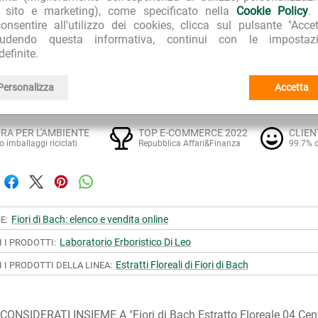
l sito e marketing), come specificato nella
Cookie Policy
.
ssenze pure per comporre una miscela, e assumere 4 gocce di mis
onsentire all'utilizzo dei cookies, clicca sul pulsante "Accet
e 2-4 gocce di Essenza Floreale per 4 volte al giorno in mezzo 
iudendo questa informativa, continui con le impostazi
entare l'efficacia del prodotto, si consiglia di trattenere il com
definite.
ior assorbimento possibile attraverso la mucosa sublinguale
 a un cucchiaio d'acqua. Il prodotto può anche essere diluito in a
Personalizza
Accetta
RA PER L'AMBIENTE
TOP E-COMMERCE 2022
CLIEN
o imballaggi riciclati
Repubblica Affari&Finanza
99.7% d
Fiori di Bach: elenco e vendita online
E:
Laboratorio Erboristico Di Leo
I I PRODOTTI:
Estratti Floreali di Fiori di Bach
I I PRODOTTI DELLA LINEA:
ONSIDERATI INSIEME A "Fiori di Bach Estratto Floreale 04 Cen