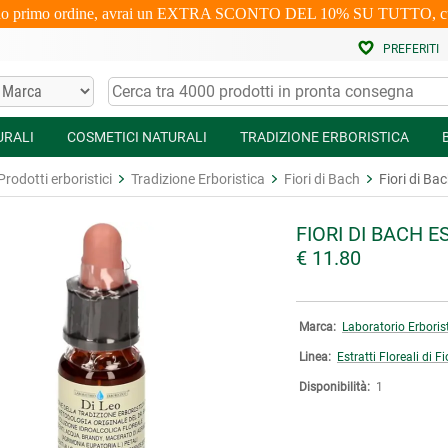
uo primo ordine, avrai un EXTRA SCONTO DEL 10% SU TUTTO, cumulabi
PREFERITI
URALI
COSMETICI NATURALI
TRADIZIONE ERBORISTICA
Prodotti erboristici
Tradizione Erboristica
Fiori di Bach
Fiori di Bac
FIORI DI BACH 
€ 11.80
Marca:
Laboratorio Erboris
Linea:
Estratti Floreali di F
Disponibilità:
1