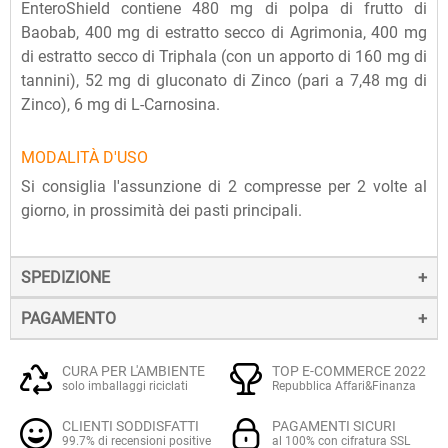
EnteroShield contiene 480 mg di polpa di frutto di
Baobab, 400 mg di estratto secco di Agrimonia, 400 mg
di estratto secco di Triphala (con un apporto di 160 mg di
tannini), 52 mg di gluconato di Zinco (pari a 7,48 mg di
Zinco), 6 mg di L-Carnosina.
MODALITÀ D'USO
Si consiglia l'assunzione di 2 compresse per 2 volte al
giorno, in prossimità dei pasti principali.
SPEDIZIONE
PAGAMENTO
La spedizione dei prodotti avviene entro 24 ore dall'ordine
(sabato e festivi esclusi), tramite corriere SDA.
Il pagamento degli ordini può avvenire:
Quando l'ordine sarà spedito, riceverai una e-mail di
CURA PER L'AMBIENTE
TOP E-COMMERCE 2022
solo imballaggi riciclati
Repubblica Affari&Finanza
conferma, contenente un link alla tracciatura online
Con
Carte di credito o debito VISA, Mastercard, PostePay
(e
dell'invio, che ti permetterà di verificare in tempo reale lo
CLIENTI SODDISFATTI
PAGAMENTI SICURI
altre carte prepagate abilitate), su server sicuro Paypal.
stato della spedizione.
99.7% di recensioni positive
al 100% con cifratura SSL