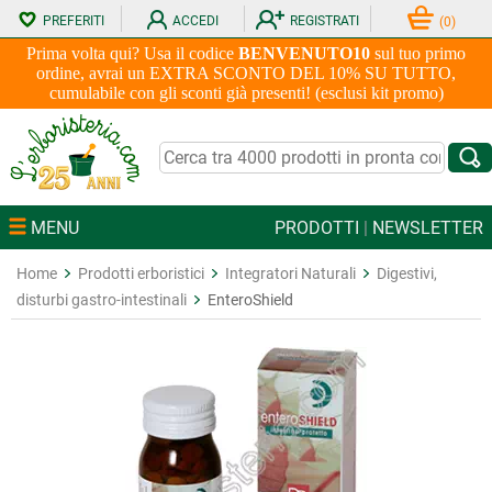
PREFERITI
ACCEDI
REGISTRATI
(
0
)
Prima volta qui? Usa il codice
BENVENUTO10
sul tuo primo
ordine, avrai un EXTRA SCONTO DEL 10% SU TUTTO,
cumulabile con gli sconti già presenti! (esclusi kit promo)
MENU
PRODOTTI
|
NEWSLETTER
Home
Prodotti erboristici
Integratori Naturali
Digestivi,
disturbi gastro-intestinali
EnteroShield