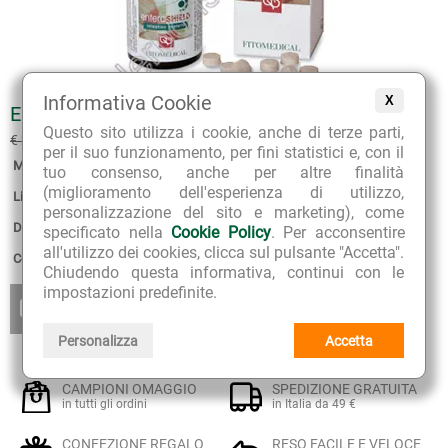
Informativa Cookie
X
ENTEROSHIELD
Questo sito utilizza i cookie, anche di terze parti,
€ 16.13
€ 21.50
(sconto 25%)
per il suo funzionamento, per fini statistici e, con il
Marca:
FitoMedical
tuo consenso, anche per altre finalità
(miglioramento dell'esperienza di utilizzo,
Linea:
Entero
personalizzazione del sito e marketing), come
Disponibilità:
non disponibile.
specificato nella
Cookie Policy
. Per acconsentire
all'utilizzo dei cookies, clicca sul pulsante "Accetta".
Confezione:
70 compresse
Chiudendo questa informativa, continui con le
impostazioni predefinite.
ESAURITO
AGGIUNGI
AVVISAMI QUANDO
AI PREFERITI
SARÀ DISPONIBILE
Personalizza
Accetta
CAMPIONI OMAGGIO
SPEDIZIONE GRATUITA
in tutti gli ordini
in Italia da 49 €
CONFEZIONE REGALO
RESO FACILE E VELOCE