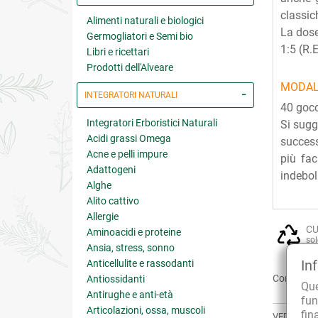
classic
Alimenti naturali e biologici
La dose
Germogliatori e Semi bio
1:5 (R.
Libri e ricettari
Prodotti dell'Alveare
MODAL
INTEGRATORI NATURALI
40 gocc
Integratori Erboristici Naturali
Si sugg
Acidi grassi Omega
success
Acne e pelli impure
più fac
Adattogeni
indebol
Alghe
Alito cattivo
Allergie
CU
Aminoacidi e proteine
sol
Ansia, stress, sonno
In
Anticellulite e rassodanti
Condividi:
Antiossidanti
Qu
Antirughe e anti-età
fun
Articolazioni, ossa, muscoli
fin
VEDI ANCH