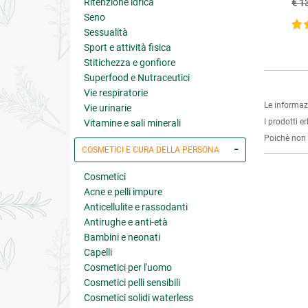
5.20
€ 5.20
Ritenzione idrica
€ 1
Seno
5 su 5
5 su 5
Sessualità
Sport e attività fisica
Stitichezza e gonfiore
Superfood e Nutraceutici
Vie respiratorie
Le informaz
Vie urinarie
I prodotti e
Vitamine e sali minerali
Poichè non s
COSMETICI E CURA DELLA PERSONA
Cosmetici
Acne e pelli impure
Anticellulite e rassodanti
Antirughe e anti-età
Bambini e neonati
Capelli
Cosmetici per l'uomo
Cosmetici pelli sensibili
Cosmetici solidi waterless