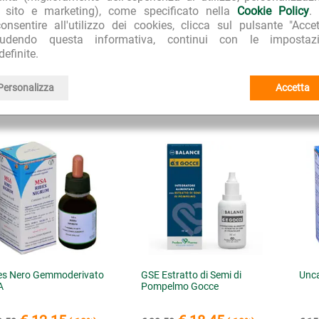
l sito e marketing), come specificato nella
Cookie Policy
.
Herboplanet
I I PRODOTTI:
onsentire all'utilizzo dei cookies, clicca sul pulsante "Accet
iudendo questa informativa, continui con le impostazi
TSA Soluzioni idroalcoliche
I I PRODOTTI DELLA LINEA:
definite.
Personalizza
Accetta
CQUISTATI INSIEME A "Echinacea Tintura Madre TSA"
es Nero Gemmoderivato
GSE Estratto di Semi di
Unca
A
Pompelmo Gocce