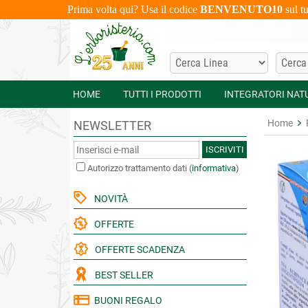
Prima volta qui? Usa il codice
BENVENUTO10
sul t
HOME
TUTTI I PRODOTTI
INTEGRATORI NAT
Home
NEWSLETTER
ISCRIVITI
Autorizzo trattamento dati
(
informativa
)
NOVITÀ
OFFERTE
OFFERTE SCADENZA
BEST SELLER
BUONI REGALO