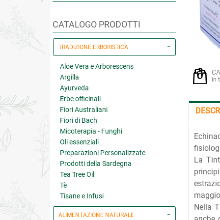
CATALOGO PRODOTTI
TRADIZIONE ERBORISTICA
Aloe Vera e Arborescens
CA
Argilla
in 
Ayurveda
Erbe officinali
Fiori Australiani
DESCR
Fiori di Bach
Micoterapia - Funghi
Echinac
Oli essenziali
fisiolo
Preparazioni Personalizzate
La Tin
Prodotti della Sardegna
princip
Tea Tree Oil
estrazi
Tè
maggior
Tisane e Infusi
Nella T
ALIMENTAZIONE NATURALE
anche 