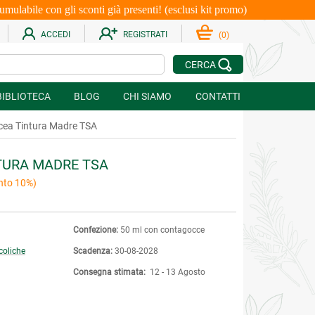
le con gli sconti già presenti! (esclusi kit promo)
ACCEDI
REGISTRATI
(
0
)
CERCA
BIBLIOTECA
BLOG
CHI SIAMO
CONTATTI
cea Tintura Madre TSA
TURA MADRE TSA
nto 10%)
Confezione:
50 ml con contagocce
coliche
Scadenza:
30-08-2028
Consegna stimata:
12 - 13 Agosto