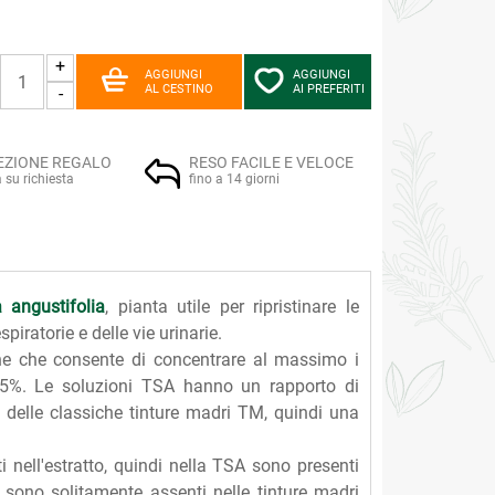
+
AGGIUNGI
AGGIUNGI
AL CESTINO
AI PREFERITI
-
EZIONE REGALO
RESO FACILE E VELOCE
a su richiesta
fino a 14 giorni
 angustifolia
, pianta utile per ripristinare le
spiratorie e delle vie urinarie.
ne che consente di concentrare al massimo i
ol 55%. Le soluzioni TSA hanno un rapporto di
0 delle classiche tinture madri TM, quindi una
iti nell'estratto, quindi nella TSA sono presenti
sono solitamente assenti nelle tinture madri