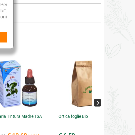
 Per
ta".
oni
ria Tintura Madre TSA
Ortica foglie Bio