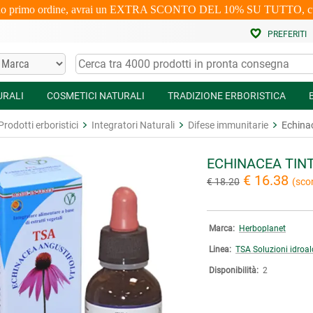
uo primo ordine, avrai un EXTRA SCONTO DEL 10% SU TUTTO, cumulabi
PREFERITI
URALI
COSMETICI NATURALI
TRADIZIONE ERBORISTICA
Prodotti erboristici
Integratori Naturali
Difese immunitarie
Echina
ECHINACEA TIN
€ 16.38
€ 18.20
(sco
Marca:
Herboplanet
Linea:
TSA Soluzioni idroal
Disponibilità:
2