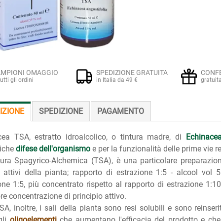
MPIONI OMAGGIO
SPEDIZIONE GRATUITA
CONF
tutti gli ordini
in Italia da 49 €
gratuit
IZIONE
SPEDIZIONE
PAGAMENTO
ea TSA, estratto idroalcolico, o tintura madre, di
Echinacea
giche
difese dell'organismo
e per la funzionalità delle prime vie re
tura Spagyrico-Alchemica (TSA), è una particolare preparazio
i attivi della pianta; rapporto di estrazione 1:5 - alcool v
one 1:5, più concentrato rispetto al rapporto di estrazione 1:1
e concentrazione di principio attivo.
SA, inoltre, i sali della pianta sono resi solubili e sono reinser
gli
oligoelementi
che aumentano l'efficacia del prodotto e che 