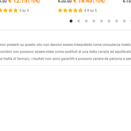
€ 12.15
€ 18.45
3.50
(-10%)
€ 20.50
(-10%)
€ 15
5 su 5
4.9 su 5
ioni presenti su questo sito non devono essere interpretate come consulenza medica
rboristici non possono essere intesi come sostituti di una dieta variata ed equilibrata
i tratta di farmaci, i risultati non sono garantiti e possono variare da persona a p