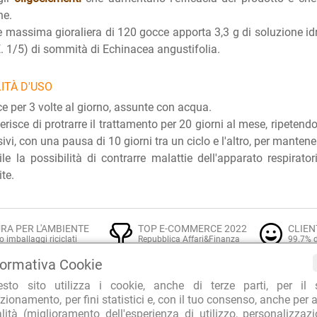
he.
 massima gioraliera di 120 gocce apporta 3,3 g di soluzione idr
E. 1/5) di sommità di Echinacea angustifolia.
ITÀ D'USO
e per 3 volte al giorno, assunte con acqua.
erisce di protrarre il trattamento per 20 giorni al mese, ripeten
ivi, con una pausa di 10 giorni tra un ciclo e l'altro, per mantener
ile la possibilità di contrarre malattie dell'apparato respirato
ite.
RA PER L'AMBIENTE
TOP E-COMMERCE 2022
CLIEN
o imballaggi riciclati
Repubblica Affari&Finanza
99.7% d
formativa Cookie
esto sito utilizza i cookie, anche di terze parti, per il 
zionamento, per fini statistici e, con il tuo consenso, anche per a
alità (miglioramento dell'esperienza di utilizzo, personalizzaz
Integratori naturali per le Difese Immunitarie
E: