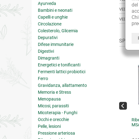
Ayurveda
de
VEDI TUTT
Bambini e neonati
acc
Ch
Capelli e unghie
VEDI TUTT
pre
Circolazione
Colesterolo, Glicemia
Depurativi
SPESSO A
Difese immunitarie
Digestivi
Dimagranti
Energetici e tonificanti
Fermenti lattici probiotici
Ferro
Gravidanza, allattamento
Memoria e Stress
Menopausa
Micosi, parassiti
Micoterapia - Funghi
Occhi e orecchie
ulla foglie Bio
Equiseto (Coda cavallina)
Rib
sommità
MS
Pelle, lesioni
Pressione arteriosa