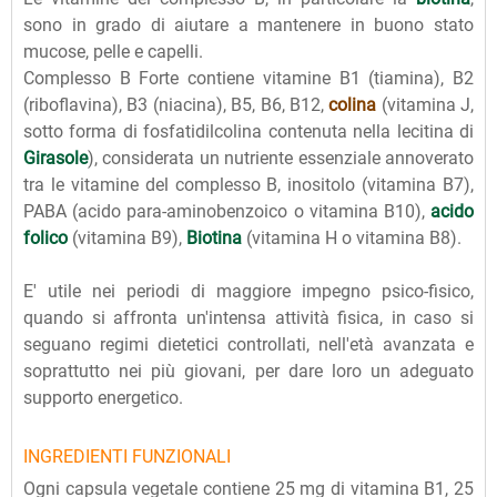
sono in grado di aiutare a mantenere in buono stato
mucose, pelle e capelli.
Complesso B Forte contiene vitamine B1 (tiamina), B2
(riboflavina), B3 (niacina), B5, B6, B12,
colina
(vitamina J,
sotto forma di fosfatidilcolina contenuta nella lecitina di
Girasole
), considerata un nutriente essenziale annoverato
tra le vitamine del complesso B, inositolo (vitamina B7),
PABA (acido para-aminobenzoico o vitamina B10),
acido
folico
(vitamina B9),
Biotina
(vitamina H o vitamina B8).
E' utile nei periodi di maggiore impegno psico-fisico,
quando si affronta un'intensa attività fisica, in caso si
seguano regimi dietetici controllati, nell'età avanzata e
soprattutto nei più giovani, per dare loro un adeguato
supporto energetico.
INGREDIENTI FUNZIONALI
Ogni capsula vegetale contiene 25 mg di vitamina B1, 25