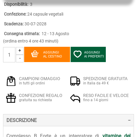
Disponibilità:
3
Confezione:
24 capsule vegetali
Scadenza:
30-07-2028
Consegna stimata:
12 - 13 Agosto
(ordina entro 4 ore 43 minuti)
+
AGGIUNGI
AGGIUNGI
AL CESTINO
AI PREFERITI
-
CAMPIONI OMAGGIO
SPEDIZIONE GRATUITA
in tutti gli ordini
in Italia da 49 €
CONFEZIONE REGALO
RESO FACILE E VELOCE
gratuita su richiesta
fino a 14 giorni
DESCRIZIONE
Complesso B Forte è un integratore di
vitamine del