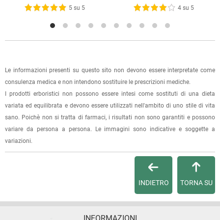
5 su 5
4 su 5
La spedizione è accompagnata da un riepilogo d'ordine,
oppure dalla fattura se richiesta al momento dell'ordine
(selezionando l'apposita casella del modulo d'ordine e
specificando l'indirizzo di fatturazione).
Dalla tua
Area Cliente
potrai verificare lo stato di lavorazione
Le informazioni presenti su questo sito non devono essere interpretate come
dell'ordine e lo stato della spedizione.
consulenza medica e non intendono sostituire le prescrizioni mediche.
I prodotti erboristici non possono essere intesi come sostituti di una dieta
Per qualsiasi informazione, contattaci via
e-mail
.
variata ed equilibrata e devono essere utilizzati nell'ambito di uno stile di vita
sano. Poichè non si tratta di farmaci, i risultati non sono garantiti e possono
Per maggiori dettagli, vedi le
Condizioni di vendita
.
variare da persona a persona. Le immagini sono indicative e soggette a
variazioni.
INDIETRO
TORNA SU
INFORMAZIONI