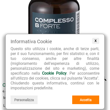
Informativa Cookie
X
Questo sito utilizza i cookie, anche di terze parti,
per il suo funzionamento, per fini statistici e, con il
tuo consenso, anche per altre finalità
(miglioramento dell'esperienza di utilizzo,
personalizzazione del sito e marketing), come
specificato nella
Cookie Policy
. Per acconsentire
all'utilizzo dei cookies, clicca sul pulsante "Accetta".
Chiudendo questa informativa, continui con le
COMPLESSO B FORTE FORMATO POCKET
impostazioni predefinite.
€ 9.45
€ 10.50
(sconto 10%)
Marca:
Bios Line
Personalizza
Accetta
Linea:
Principium