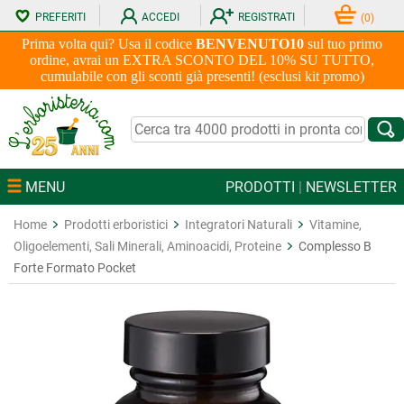
PREFERITI
ACCEDI
REGISTRATI
(
0
)
Prima volta qui? Usa il codice
BENVENUTO10
sul tuo primo
ordine, avrai un EXTRA SCONTO DEL 10% SU TUTTO,
cumulabile con gli sconti già presenti! (esclusi kit promo)
MENU
PRODOTTI
|
NEWSLETTER
Home
Prodotti erboristici
Integratori Naturali
Vitamine,
Oligoelementi, Sali Minerali, Aminoacidi, Proteine
Complesso B
Forte Formato Pocket