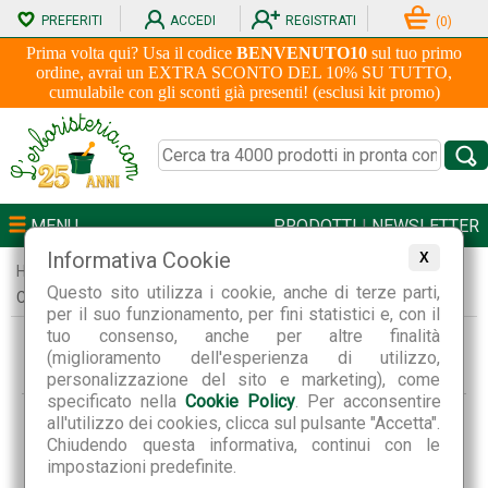
PREFERITI
ACCEDI
REGISTRATI
(
0
)
Prima volta qui? Usa il codice
BENVENUTO10
sul tuo primo
ordine, avrai un EXTRA SCONTO DEL 10% SU TUTTO,
cumulabile con gli sconti già presenti! (esclusi kit promo)
MENU
PRODOTTI
|
NEWSLETTER
Informativa Cookie
X
Home
Informazioni
Newsletter Lerboristeria.com
Questo sito utilizza i cookie, anche di terze parti,
Cancellazione dalla Newsletter
per il suo funzionamento, per fini statistici e, con il
tuo consenso, anche per altre finalità
Cancellazione dalla newsletter
(miglioramento dell'esperienza di utilizzo,
personalizzazione del sito e marketing), come
specificato nella
Cookie Policy
. Per acconsentire
all'utilizzo dei cookies, clicca sul pulsante "Accetta".
Se non vuoi più ricevere la nostra newsletter, inserisci
Chiudendo questa informativa, continui con le
l'indirizzo da eliminare e clicca Invia:
impostazioni predefinite.