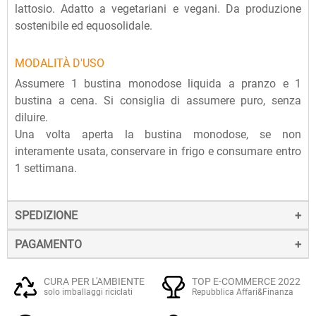
lattosio. Adatto a vegetariani e vegani. Da produzione
sostenibile ed equosolidale.
MODALITÀ D'USO
Assumere 1 bustina monodose liquida a pranzo e 1
bustina a cena. Si consiglia di assumere puro, senza
diluire.
Una volta aperta la bustina monodose, se non
interamente usata, conservare in frigo e consumare entro
1 settimana.
SPEDIZIONE
PAGAMENTO
La spedizione dei prodotti avviene entro 24 ore dall'ordine
(sabato e festivi esclusi), tramite corriere SDA.
Il pagamento degli ordini può avvenire:
Quando l'ordine sarà spedito, riceverai una e-mail di
CURA PER L'AMBIENTE
TOP E-COMMERCE 2022
solo imballaggi riciclati
Repubblica Affari&Finanza
conferma, contenente un link alla tracciatura online
Con
Carte di credito o debito VISA, Mastercard, PostePay
(e
dell'invio, che ti permetterà di verificare in tempo reale lo