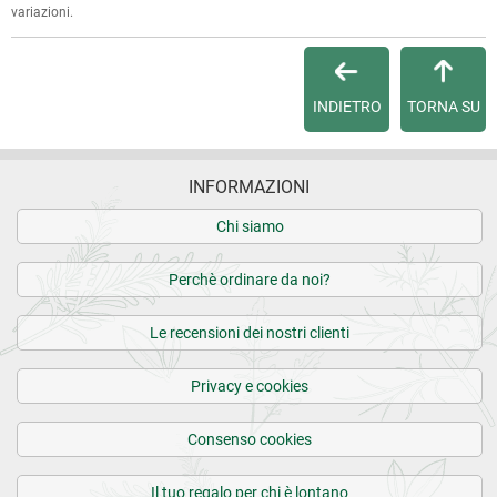
Dalla tua
Area Cliente
potrai verificare lo stato di lavorazione
variazioni.
dell'ordine e lo stato della spedizione.
Per qualsiasi informazione, contattaci via
e-mail
.
INDIETRO
TORNA SU
Per maggiori dettagli, vedi le
Condizioni di vendita
.
INFORMAZIONI
Chi siamo
Perchè ordinare da noi?
Le recensioni dei nostri clienti
Privacy e cookies
Consenso cookies
Il tuo regalo per chi è lontano