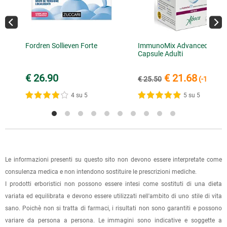
09125 Cagliari (CA)
In caso di assenza, o di indirizzo incompleto o errato,
l'ordine andrà in giacenza presso la sede del corriere, e sarà
Gli ordini pagati con bonifico saranno spediti alla ricezione
possibile richiedere un secondo tentativo di consegna o
Fordren Sollieven Forte
ImmunoMix Advanced
dell'accredito. Per accelerare la spedizione dell'ordine, puoi
ritirarla di persona entro 7 giorni.
Capsule Adulti
inviare la ricevuta di versamento all'e-mail
info@lerboristeria.com
.
È possibile effettuare un ordine sul sito e recarsi a ritirarlo
€ 26.90
€ 21.68
€ 25.50
(-15%)
I dati per il pagamento saranno riportati anche nell'email di
direttamente nel punto vendita di Via Iglesias 5/B a Cagliari.
conferma dell'ordine.
4 su 5
5 su 5
Per scegliere questa possibilità, seleziona l'opzione "Ritiro in
negozio" al momento della scelta della modalità di
spedizione, in questo modo non ti verranno addebitate le
spese di spedizione e sarai avvisato con una e-mail quando
l'ordine sarà pronto per il ritiro.
Le informazioni presenti su questo sito non devono essere interpretate come
La spedizione è accompagnata da un riepilogo d'ordine,
consulenza medica e non intendono sostituire le prescrizioni mediche.
oppure dalla fattura se richiesta al momento dell'ordine
I prodotti erboristici non possono essere intesi come sostituti di una dieta
(selezionando l'apposita casella del modulo d'ordine e
variata ed equilibrata e devono essere utilizzati nell'ambito di uno stile di vita
specificando l'indirizzo di fatturazione).
sano. Poichè non si tratta di farmaci, i risultati non sono garantiti e possono
variare da persona a persona. Le immagini sono indicative e soggette a