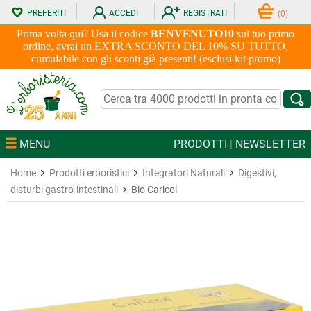
PREFERITI
ACCEDI
REGISTRATI
(
0
)
Prima volta qui? Usa il codice
BENVENUTO10
sul tuo primo
ordine, avrai un EXTRA SCONTO DEL 10% SU TUTTO,
cumulabile con gli sconti già presenti! (esclusi kit promo)
MENU
PRODOTTI
|
NEWSLETTER
Home
Prodotti erboristici
Integratori Naturali
Digestivi,
disturbi gastro-intestinali
Bio Caricol