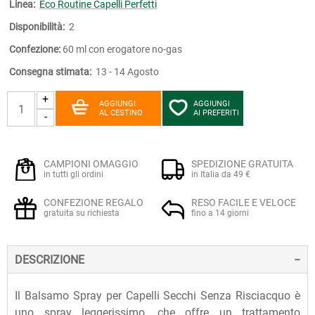
Linea:
Eco Routine Capelli Perfetti
Disponibilità:
2
Confezione:
60 ml con erogatore no-gas
Consegna stimata:
13 - 14 Agosto
+
AGGIUNGI
AGGIUNGI
AL CESTINO
AI PREFERITI
-
CAMPIONI OMAGGIO
SPEDIZIONE GRATUITA
in tutti gli ordini
in Italia da 49 €
CONFEZIONE REGALO
RESO FACILE E VELOCE
gratuita su richiesta
fino a 14 giorni
DESCRIZIONE
Il Balsamo Spray per Capelli Secchi Senza Risciacquo è
uno spray leggerissimo, che offre un trattamento