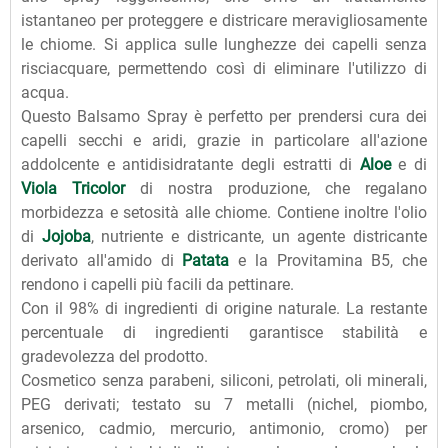
istantaneo per proteggere e districare meravigliosamente
le chiome. Si applica sulle lunghezze dei capelli senza
risciacquare, permettendo così di eliminare l'utilizzo di
acqua.
Questo Balsamo Spray è perfetto per prendersi cura dei
capelli secchi e aridi, grazie in particolare all'azione
addolcente e antidisidratante degli estratti di
Aloe
e di
Viola Tricolor
di nostra produzione, che regalano
morbidezza e setosità alle chiome. Contiene inoltre l'olio
di
Jojoba
, nutriente e districante, un agente districante
derivato all'amido di
Patata
e la Provitamina B5, che
rendono i capelli più facili da pettinare.
Con il 98% di ingredienti di origine naturale. La restante
percentuale di ingredienti garantisce stabilità e
gradevolezza del prodotto.
Cosmetico senza parabeni, siliconi, petrolati, oli minerali,
PEG derivati; testato su 7 metalli (nichel, piombo,
arsenico, cadmio, mercurio, antimonio, cromo) per