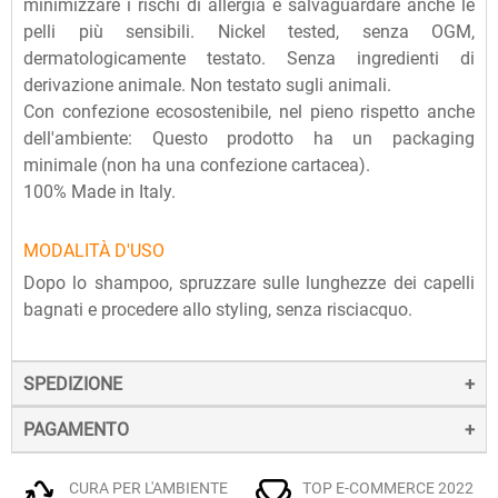
minimizzare i rischi di allergia e salvaguardare anche le
pelli più sensibili. Nickel tested, senza OGM,
dermatologicamente testato. Senza ingredienti di
derivazione animale. Non testato sugli animali.
Con confezione ecosostenibile, nel pieno rispetto anche
dell'ambiente: Questo prodotto ha un packaging
minimale (non ha una confezione cartacea).
100% Made in Italy.
MODALITÀ D'USO
Dopo lo shampoo, spruzzare sulle lunghezze dei capelli
bagnati e procedere allo styling, senza risciacquo.
SPEDIZIONE
PAGAMENTO
La spedizione dei prodotti avviene entro 24 ore dall'ordine
(sabato e festivi esclusi), tramite corriere SDA.
Il pagamento degli ordini può avvenire:
Quando l'ordine sarà spedito, riceverai una e-mail di
CURA PER L'AMBIENTE
TOP E-COMMERCE 2022