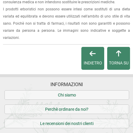
specificando l'indirizzo di fatturazione).
consulenza medica e non intendono sostituire le prescrizioni mediche.
I prodotti erboristici non possono essere intesi come sostituti di una dieta
Dalla tua
Area Cliente
potrai verificare lo stato di lavorazione
variata ed equilibrata e devono essere utilizzati nell'ambito di uno stile di vita
dell'ordine e lo stato della spedizione.
sano. Poichè non si tratta di farmaci, i risultati non sono garantiti e possono
variare da persona a persona. Le immagini sono indicative e soggette a
Per qualsiasi informazione, contattaci via
e-mail
.
variazioni.
Per maggiori dettagli, vedi le
Condizioni di vendita
.
INDIETRO
TORNA SU
INFORMAZIONI
Chi siamo
Perchè ordinare da noi?
Le recensioni dei nostri clienti