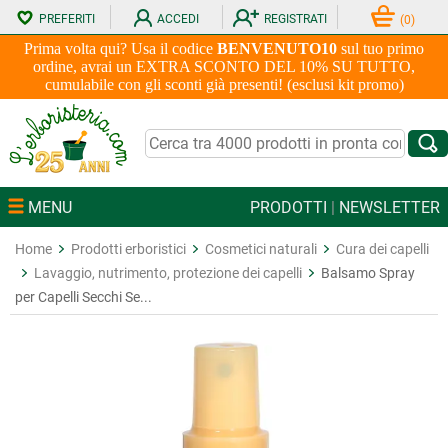
PREFERITI
ACCEDI
REGISTRATI
(
0
)
Prima volta qui? Usa il codice
BENVENUTO10
sul tuo primo
ordine, avrai un EXTRA SCONTO DEL 10% SU TUTTO,
cumulabile con gli sconti già presenti! (esclusi kit promo)
MENU
PRODOTTI
|
NEWSLETTER
Home
Prodotti erboristici
Cosmetici naturali
Cura dei capelli
Lavaggio, nutrimento, protezione dei capelli
Balsamo Spray
per Capelli Secchi Se...