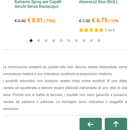
I dati per il pagamento saranno riportati anche nell'email di
i
Balsamo Spray per Capelli
Aloevera2 Aloe Stick Labbra
direttamente nel punto vendita di Via Iglesias 5/B a Cagliari.
Secchi Senza Risciacquo
conferma dell'ordine.
Per scegliere questa possibilità, seleziona l'opzione "Ritiro in
negozio" al momento della scelta della modalità di
€ 8.91
€ 6.75
€ 9.90
(-10%)
€ 7.50
(-10%)
spedizione, in questo modo non ti verranno addebitate le
5 su 5
spese di spedizione e sarai avvisato con una e-mail quando
l'ordine sarà pronto per il ritiro.
La spedizione è accompagnata da un riepilogo d'ordine,
oppure dalla fattura se richiesta al momento dell'ordine
(selezionando l'apposita casella del modulo d'ordine e
Le informazioni presenti su questo sito non devono essere interpretate come
specificando l'indirizzo di fatturazione).
consulenza medica e non intendono sostituire le prescrizioni mediche.
I prodotti erboristici non possono essere intesi come sostituti di una dieta
Dalla tua
Area Cliente
potrai verificare lo stato di lavorazione
variata ed equilibrata e devono essere utilizzati nell'ambito di uno stile di vita
dell'ordine e lo stato della spedizione.
sano. Poichè non si tratta di farmaci, i risultati non sono garantiti e possono
variare da persona a persona. Le immagini sono indicative e soggette a
Per qualsiasi informazione, contattaci via
e-mail
.
variazioni.
Per maggiori dettagli, vedi le
Condizioni di vendita
.