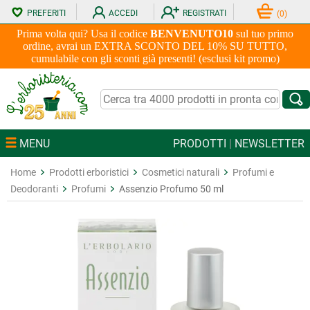
PREFERITI
ACCEDI
REGISTRATI
(
0
)
Prima volta qui? Usa il codice
BENVENUTO10
sul tuo primo
ordine, avrai un EXTRA SCONTO DEL 10% SU TUTTO,
cumulabile con gli sconti già presenti! (esclusi kit promo)
MENU
PRODOTTI
|
NEWSLETTER
Home
Prodotti erboristici
Cosmetici naturali
Profumi e
Deodoranti
Profumi
Assenzio Profumo 50 ml