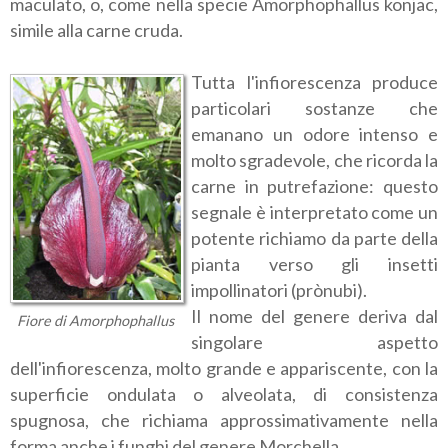
maculato, o, come nella specie Amorphophallus konjac,
simile alla carne cruda.
Tutta l'infiorescenza produce
particolari sostanze che
emanano un odore intenso e
molto sgradevole, che ricorda la
carne in putrefazione: questo
segnale è interpretato come un
potente richiamo da parte della
pianta verso gli insetti
impollinatori (prònubi).
Il nome del genere deriva dal
Fiore di Amorphophallus
singolare aspetto
dell'infiorescenza, molto grande e appariscente, con la
superficie ondulata o alveolata, di consistenza
spugnosa, che richiama approssimativamente nella
forma anche i funghi del genere Morchella.