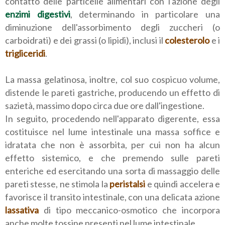
contatto delle particelle alimentari con l'azione degli
enzimi digestivi
, determinando in particolare una
diminuzione dell'assorbimento degli zuccheri (o
carboidrati) e dei grassi (o lipidi), inclusi il
colesterolo
e i
trigliceridi
.
La massa gelatinosa, inoltre, col suo cospicuo volume,
distende le pareti gastriche, producendo un effetto di
sazietà, massimo dopo circa due ore dall'ingestione.
In seguito, procedendo nell'apparato digerente, essa
costituisce nel lume intestinale una massa soffice e
idratata che non è assorbita, per cui non ha alcun
effetto sistemico, e che premendo sulle pareti
enteriche ed esercitando una sorta di massaggio delle
pareti stesse, ne stimola la
peristalsi
e quindi accelera e
favorisce il transito intestinale, con una delicata azione
lassativa
di tipo meccanico-osmotico che incorpora
anche molte tossine presenti nel lume intestinale.