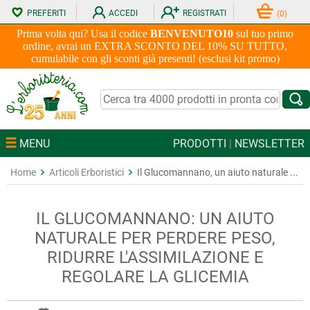
PREFERITI
ACCEDI
REGISTRATI
(
0
)
Prima volta qui? Usa il codice
BENVENUTO10
sul tuo primo
ordine, avrai un EXTRA SCONTO DEL 10% SU TUTTO,
cumulabile con gli sconti già presenti! (esclusi kit promo)
MENU
PRODOTTI
|
NEWSLETTER
Home
Articoli Erboristici
Il Glucomannano, un aiuto naturale ...
IL GLUCOMANNANO: UN AIUTO
NATURALE PER PERDERE PESO,
RIDURRE L'ASSIMILAZIONE E
REGOLARE LA GLICEMIA