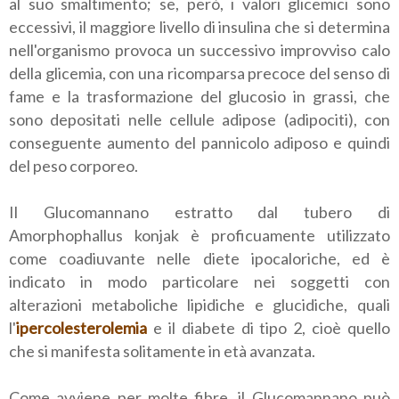
al suo smaltimento; se, però, i valori glicemici sono
eccessivi, il maggiore livello di insulina che si determina
nell'organismo provoca un successivo improvviso calo
della glicemia, con una ricomparsa precoce del senso di
fame e la trasformazione del glucosio in grassi, che
sono depositati nelle cellule adipose (adipociti), con
conseguente aumento del pannicolo adiposo e quindi
del peso corporeo.
Il Glucomannano estratto dal tubero di
Amorphophallus konjak è proficuamente utilizzato
come coadiuvante nelle diete ipocaloriche, ed è
indicato in modo particolare nei soggetti con
alterazioni metaboliche lipidiche e glucidiche, quali
l'
ipercolesterolemia
e il diabete di tipo 2, cioè quello
che si manifesta solitamente in età avanzata.
Come avviene per molte fibre, il Glucomannano può