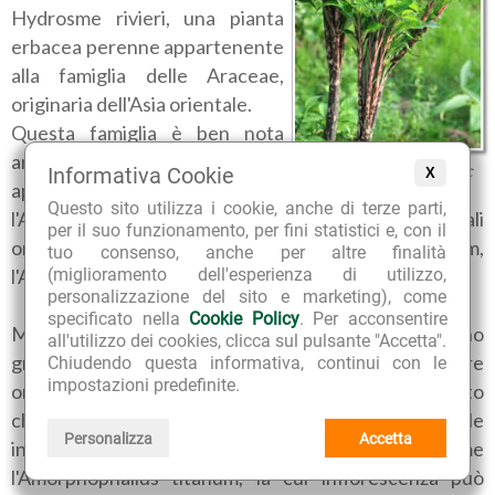
Hydrosme rivieri, una pianta
erbacea perenne appartenente
alla famiglia delle Araceae,
originaria dell'Asia orientale.
Questa famiglia è ben nota
anche in Italia, perché ad essa
Amorphophallus konjac
Informativa Cookie
X
appartengono anche la Calla,
Questo sito utilizza i cookie, anche di terze parti,
l'Arum o Gigaro, e moltissime piante tropicali
per il suo funzionamento, per fini statistici e, con il
ornamentali da interno, come l'Alocasia, il Caladium,
tuo consenso, anche per altre finalità
l'Anthurium.
(miglioramento dell'esperienza di utilizzo,
personalizzazione del sito e marketing), come
specificato nella
Cookie Policy
. Per acconsentire
Molte specie del genere Amorphophallus destano
all'utilizzo dei cookies, clicca sul pulsante "Accetta".
grande curiosità e interesse per l'indiscutibile valore
Chiudendo questa informativa, continui con le
impostazioni predefinite.
ornamentale e l'aspetto a volte bizzarro, dovuto al fatto
che alcune di esse annoverano le piante dotate delle
Personalizza
Accetta
infiorescenze più grandi e spettacolari esistenti, come
l'Amorphophallus titanum, la cui infiorescenza può