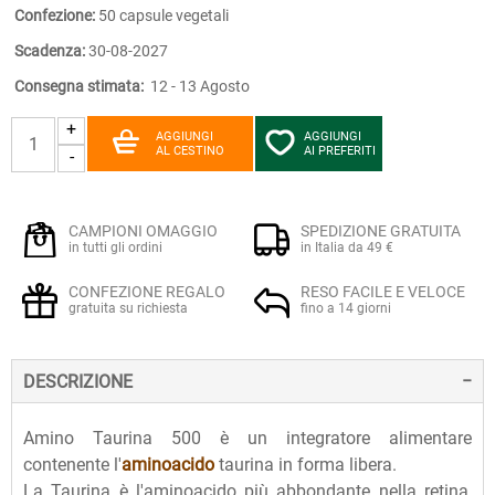
Confezione:
50 capsule vegetali
Scadenza:
30-08-2027
Consegna stimata:
12 - 13 Agosto
+
AGGIUNGI
AGGIUNGI
AL CESTINO
AI PREFERITI
-
CAMPIONI OMAGGIO
SPEDIZIONE GRATUITA
in tutti gli ordini
in Italia da 49 €
CONFEZIONE REGALO
RESO FACILE E VELOCE
gratuita su richiesta
fino a 14 giorni
DESCRIZIONE
Amino Taurina 500 è un integratore alimentare
contenente l'
aminoacido
taurina in forma libera.
La Taurina è l'aminoacido più abbondante nella retina,