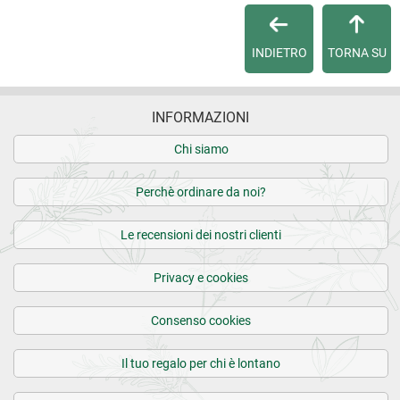
Per qualsiasi informazione, contattaci via
e-mail
.
INDIETRO
TORNA SU
Per maggiori dettagli, vedi le
Condizioni di vendita
.
INFORMAZIONI
Chi siamo
Perchè ordinare da noi?
Le recensioni dei nostri clienti
Privacy e cookies
Consenso cookies
Il tuo regalo per chi è lontano