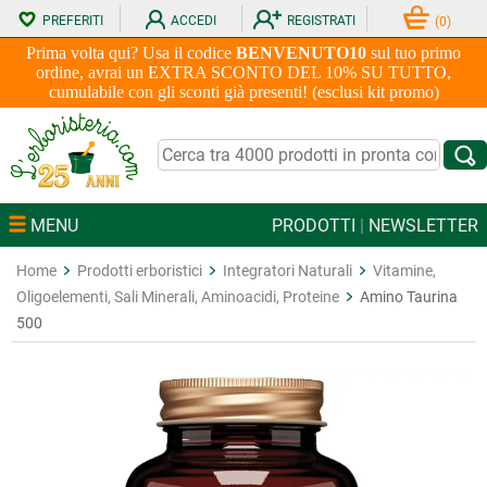
PREFERITI
ACCEDI
REGISTRATI
(
0
)
Prima volta qui? Usa il codice
BENVENUTO10
sul tuo primo
ordine, avrai un EXTRA SCONTO DEL 10% SU TUTTO,
cumulabile con gli sconti già presenti! (esclusi kit promo)
MENU
PRODOTTI
|
NEWSLETTER
Home
Prodotti erboristici
Integratori Naturali
Vitamine,
Oligoelementi, Sali Minerali, Aminoacidi, Proteine
Amino Taurina
500