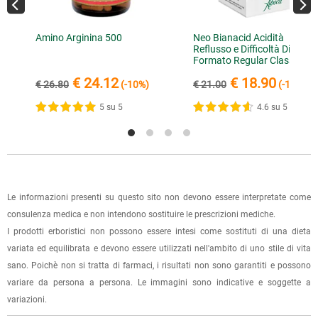
possibile richiedere un secondo tentativo di consegna o
dell'accredito. Per accelerare la spedizione dell'ordine, puoi
ritirarla di persona entro 7 giorni.
inviare la ricevuta di versamento all'e-mail
Amino Arginina 500
Neo Bianacid Acidità
info@lerboristeria.com
.
Reflusso e Difficoltà Digestiv
È possibile effettuare un ordine sul sito e recarsi a ritirarlo
Formato Regular Classic
I dati per il pagamento saranno riportati anche nell'email di
direttamente nel punto vendita di Via Iglesias 5/B a Cagliari.
Gusto Menta
€ 24.12
€ 18.90
conferma dell'ordine.
€ 26.80
(-10%)
€ 21.00
(-10%)
Per scegliere questa possibilità, seleziona l'opzione "Ritiro in
negozio" al momento della scelta della modalità di
5 su 5
4.6 su 5
spedizione, in questo modo non ti verranno addebitate le
spese di spedizione e sarai avvisato con una e-mail quando
l'ordine sarà pronto per il ritiro.
La spedizione è accompagnata da un riepilogo d'ordine,
Le informazioni presenti su questo sito non devono essere interpretate come
oppure dalla fattura se richiesta al momento dell'ordine
consulenza medica e non intendono sostituire le prescrizioni mediche.
(selezionando l'apposita casella del modulo d'ordine e
I prodotti erboristici non possono essere intesi come sostituti di una dieta
specificando l'indirizzo di fatturazione).
variata ed equilibrata e devono essere utilizzati nell'ambito di uno stile di vita
sano. Poichè non si tratta di farmaci, i risultati non sono garantiti e possono
Dalla tua
Area Cliente
potrai verificare lo stato di lavorazione
variare da persona a persona. Le immagini sono indicative e soggette a
dell'ordine e lo stato della spedizione.
variazioni.