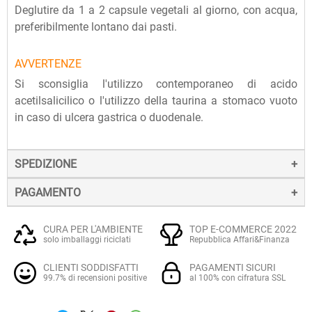
Deglutire da 1 a 2 capsule vegetali al giorno, con acqua,
preferibilmente lontano dai pasti.
AVVERTENZE
Si sconsiglia l'utilizzo contemporaneo di acido
acetilsalicilico o l'utilizzo della taurina a stomaco vuoto
in caso di ulcera gastrica o duodenale.
SPEDIZIONE
PAGAMENTO
La spedizione dei prodotti avviene entro 24 ore dall'ordine
(sabato e festivi esclusi), tramite corriere SDA.
Il pagamento degli ordini può avvenire:
Quando l'ordine sarà spedito, riceverai una e-mail di
CURA PER L'AMBIENTE
TOP E-COMMERCE 2022
solo imballaggi riciclati
Repubblica Affari&Finanza
conferma, contenente un link alla tracciatura online
Con
Carte di credito o debito VISA, Mastercard, PostePay
(e
dell'invio, che ti permetterà di verificare in tempo reale lo
CLIENTI SODDISFATTI
PAGAMENTI SICURI
altre carte prepagate abilitate), su server sicuro Paypal.
stato della spedizione.
99.7% di recensioni positive
al 100% con cifratura SSL
La consegna avviene normalmente in 2-3 giorni lavorativi.
Tramite
Paypal
, leader mondiale nei pagamenti online, che