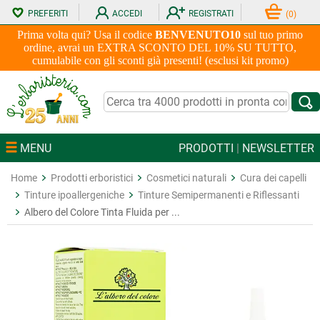
PREFERITI
ACCEDI
REGISTRATI
(
0
)
Prima volta qui? Usa il codice
BENVENUTO10
sul tuo primo
ordine, avrai un EXTRA SCONTO DEL 10% SU TUTTO,
cumulabile con gli sconti già presenti! (esclusi kit promo)
MENU
PRODOTTI
|
NEWSLETTER
Home
Prodotti erboristici
Cosmetici naturali
Cura dei capelli
Tinture ipoallergeniche
Tinture Semipermanenti e Riflessanti
Albero del Colore Tinta Fluida per ...