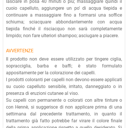
lasciare in posa 40 minuti o più; massaggiare quindi il
cuoio capelluto, aggiungere un po' di acqua tiepida e
continuare a massaggiare fino a formarsi una soffice
schiuma; sciacquare abbondantemente con acqua
tiepida finché il risciacquo non sarà completamente
limpido; non fare ulteriori shampoo; asciugare a piacere.
AVVERTENZE
Il prodotto non deve essere utilizzato per tingere ciglia,
sopracciglia, barba e baffi; è stato formulato
appositamente per la colorazione dei capelli.
I prodotti coloranti per capelli non devono essere applicati
su cuoio capelluto sensibile, irritato, danneggiato o in
presenza di eruzioni cutanee al viso.
Su capelli con permanente o colorati con altre tinture o
con Hennè, si suggerisce di non applicare prima di una
settimana dal precedente trattamento, in quanto il
trattamento già fatto potrebbe far virare il colore finale
della prima applicazione rispetto a quello desiderato. Si