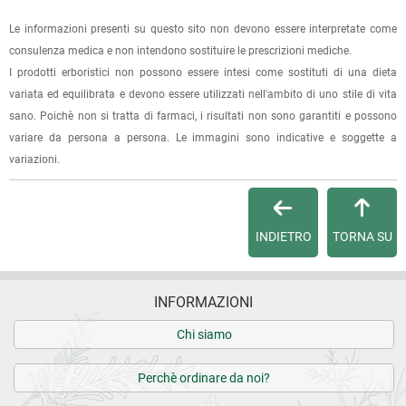
oppure dalla fattura se richiesta al momento dell'ordine
(selezionando l'apposita casella del modulo d'ordine e
Le informazioni presenti su questo sito non devono essere interpretate come
specificando l'indirizzo di fatturazione).
consulenza medica e non intendono sostituire le prescrizioni mediche.
I prodotti erboristici non possono essere intesi come sostituti di una dieta
Dalla tua
Area Cliente
potrai verificare lo stato di lavorazione
variata ed equilibrata e devono essere utilizzati nell'ambito di uno stile di vita
dell'ordine e lo stato della spedizione.
sano. Poichè non si tratta di farmaci, i risultati non sono garantiti e possono
variare da persona a persona. Le immagini sono indicative e soggette a
Per qualsiasi informazione, contattaci via
e-mail
.
variazioni.
Per maggiori dettagli, vedi le
Condizioni di vendita
.
INDIETRO
TORNA SU
INFORMAZIONI
Chi siamo
Perchè ordinare da noi?