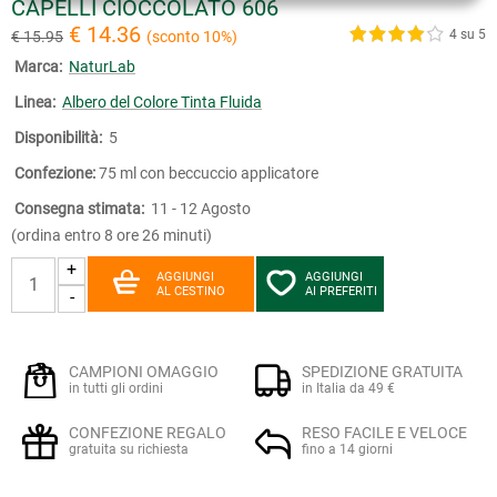
CAPELLI CIOCCOLATO 606
€ 14.36
4 su 5
€ 15.95
(sconto 10%)
Marca:
NaturLab
Linea:
Albero del Colore Tinta Fluida
Disponibilità:
5
Confezione:
75 ml con beccuccio applicatore
Consegna stimata:
11 - 12 Agosto
(ordina entro 8 ore 26 minuti)
+
AGGIUNGI
AGGIUNGI
AL CESTINO
AI PREFERITI
-
CAMPIONI OMAGGIO
SPEDIZIONE GRATUITA
in tutti gli ordini
in Italia da 49 €
CONFEZIONE REGALO
RESO FACILE E VELOCE
gratuita su richiesta
fino a 14 giorni