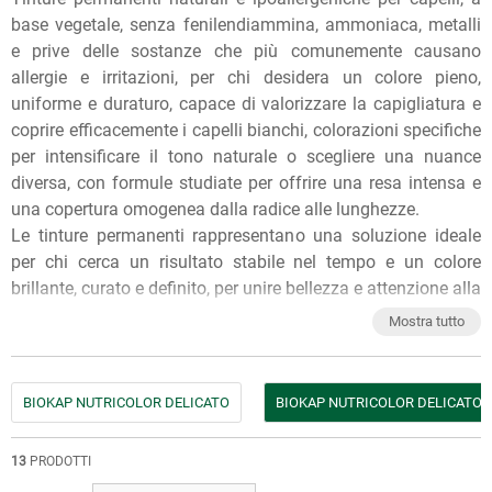
base vegetale, senza fenilendiammina, ammoniaca, metalli
e prive delle sostanze che più comunemente causano
allergie e irritazioni, per chi desidera un colore pieno,
uniforme e duraturo, capace di valorizzare la capigliatura e
coprire efficacemente i capelli bianchi, colorazioni specifiche
per intensificare il tono naturale o scegliere una nuance
diversa, con formule studiate per offrire una resa intensa e
una copertura omogenea dalla radice alle lunghezze.
Le tinture permanenti rappresentano una soluzione ideale
per chi cerca un risultato stabile nel tempo e un colore
brillante, curato e definito, per unire bellezza e attenzione alla
cura dei capelli ad ogni applicazione.
Mostra tutto
Per qualunque consiglio sull'utilizzo dei nostri prodotti, puoi
chiedere ai nostri erboristi una
consulenza gratuita
e senza
impegno. Per ulteriori informazioni, inoltre, puoi consultare
BIOKAP NUTRICOLOR DELICATO
BIOKAP NUTRICOLOR DELICATO 
gli
Articoli di approfondimento
sul nostro blog.
13
PRODOTTI