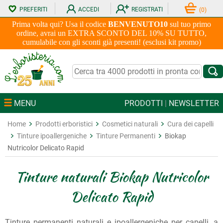
PREFERITI
ACCEDI
REGISTRATI
(
0
)
Prima volta qui? Usa il codice
BENVENUTO10
sul tuo primo
ordine, avrai un EXTRA SCONTO DEL 10% SU TUTTO,
cumulabile con gli sconti già presenti! (esclusi kit promo)
MENU
PRODOTTI
|
NEWSLETTER
Home
Prodotti erboristici
Cosmetici naturali
Cura dei capelli
Tinture ipoallergeniche
Tinture Permanenti
Biokap
Nutricolor Delicato Rapid
Tinture naturali Biokap Nutricolor
Delicato Rapid
Tinture permanenti naturali e ipoallergeniche per capelli, a