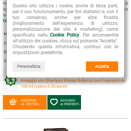
minuti. Una formulazione che consente di ridurre i tempi di
Questo sito utilizza i cookie, anche di terze parti,
applicazione della tinta, ad alta tollerabilità cutanea, senza
per il suo funzionamento, per fini statistici e, con il
ammoniaca, resorcina, parafenilendiammina,...
tuo consenso, anche per altre finalità
Continua >>
(miglioramento dell'esperienza di utilizzo,
personalizzazione del sito e marketing), come
Marca:
Bios Line
specificato nella
Cookie Policy
. Per acconsentire
all'utilizzo dei cookies, clicca sul pulsante "Accetta".
Linea:
BioKap Nutricolor Delicato Rapid
Chiudendo questa informativa, continui con le
impostazioni predefinite.
Disponibilità:
1
Confezione:
135 ml
Personalizza
Accetta
Acquista due tinture delle linee Biokap Nutricolor, in
omaggio uno Shampoo Biokap Bellezza Uso Frequente da
100 ml (valore 6.50 euro)!
AGGIUNGI
AGGIUNGI
AL CESTINO
AI PREFERITI