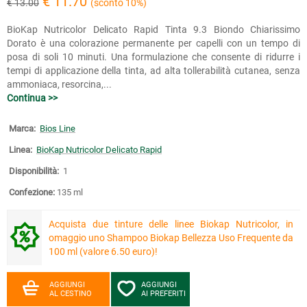
€ 11.70
€ 13.00
(sconto 10%)
BioKap Nutricolor Delicato Rapid Tinta 9.3 Biondo Chiarissimo
Dorato è una colorazione permanente per capelli con un tempo di
posa di soli 10 minuti. Una formulazione che consente di ridurre i
tempi di applicazione della tinta, ad alta tollerabilità cutanea, senza
ammoniaca, resorcina,...
Continua >>
Marca:
Bios Line
Linea:
BioKap Nutricolor Delicato Rapid
Disponibilità:
1
Confezione:
135 ml
Acquista due tinture delle linee Biokap Nutricolor, in
omaggio uno Shampoo Biokap Bellezza Uso Frequente da
100 ml (valore 6.50 euro)!
AGGIUNGI
AGGIUNGI
AL CESTINO
AI PREFERITI