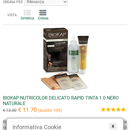
ORDINA PER
VISTA
Sintetica
Estesa
BIOKAP NUTRICOLOR DELICATO RAPID TINTA 1.0 NERO
NATURALE
€ 11.70
€ 13.00
(sconto 10%)
BioKap Nutricolor Delicato Rapid Tinta 1.0 Nero Naturale è una
Informativa Cookie
X
colorazione permanente per capelli con un tempo di posa di soli 10